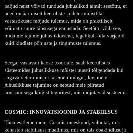
paljud neist võivad tunduda juhuslikud ainult seetõttu, et
need on äärmiselt keeruliste ja deterministlike
vastastikuste mõjude tulemus, mida on praktiliselt
võimatu suure täpsusega ennustada. Seetõttu võib see,
mida me tajume juhuslikkusena, tegelikult olla varjatud,
kuid kindlate põhjuste ja tingimuste tulemus.
Seega, vastavalt kaose teooriale, saab keerulistes
süsteemides juhuslikkuse mõistet uuesti tõlgendada kui
sügava determinismi taseme ilmingut, kus meie
juhuslikkuse tajumine on seotud meie piiratud
arusaamisega kõigist teguritest, mis mõjutavad süsteemi.
COSMIC: INNOVATSIOONID JA STABIILSUS
Täna esitleme meie, Cosmic meeskond, valuutat, mis
kehastab stabiilsust maailmas, mis on täis ebakindlust ja