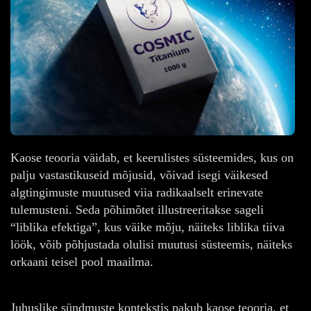
Kaose teooria väidab, et keerulistes süsteemides, kus on
palju vastastikuseid mõjusid, võivad isegi väikesed
algtingimuste muutused viia radikaalselt erinevate
tulemusteni. Seda põhimõtet illustreeritakse sageli
“liblika efektiga”, kus väike mõju, näiteks liblika tiiva
löök, võib põhjustada olulisi muutusi süsteemis, näiteks
orkaani teisel pool maailma.
Juhuslike sündmuste kontekstis pakub kaose teooria, et