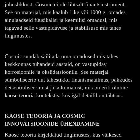
juhuslikkust. Cosmic ei ole lihtsalt finantsinstrument.
See on materjal, mis kaalub 1 kg või 1000 g, omades
ainulaadseid füüsikalisi ja keemilisi omadusi, mis
tagavad selle vastupidavuse ja stabiilsuse mis tahes
tingimustes.
Cosmic suudab säilitada oma omadused mis tahes
keskkonnas tuhandeid aastaid, on vastupidav
korrosioonile ja oksüdatsioonile. See materjal
sümboliseerib uut tähestikku finantsmaailmas, pakkudes
detsentraliseerimist ja sõltumatust, mis on eriti oluline
kaose teooria kontekstis, kus igal detailil on tähtsus.
KAOSE TEOORIA JA COSMIC
INNOVATSIOONIDE ÜHENDAMINE
Kaose teooria kirjeldatud tingimustes, kus väikesed