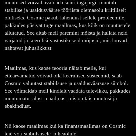
muutused võivad avaldada suuri tagajärgi, muutub
stabiilse ja usaldusväärse tööriista olemasolu kriitiliselt
oluliseks. Cosmic pakub lahendust sellele probleemile,
pakkudes püsivat tuge maailmas, kus kõik on muutustele
allutatud. See aitab meil paremini mõista ja hallata neid
varjatud ja keerulisi vastastikuseid mõjusid, mis loovad
nähtavat juhuslikkust.
Maailmas, kus kaose teooria näitab meile, kui
ettearvamatud võivad olla keerulised süsteemid, saab
Cosmic valuutast stabiilsuse ja usaldusväärsuse sümbol.
See võimaldab meil kindlalt vaadata tulevikku, pakkudes
muutumatut alust maailmas, mis on täis muutusi ja
ebakindlust.
Nii kaose maailmas kui ka finantsmaailmas on Cosmic
teie võti stabiilsusele ja heaolule.