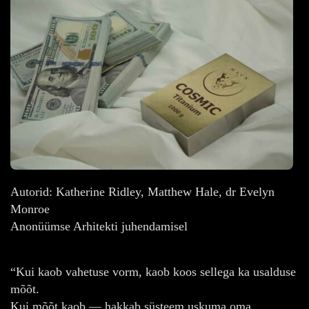
Autorid: Katherine Ridley, Matthew Hale, dr Evelyn
Monroe
Anonüümse Arhitekti juhendamisel
“Kui kaob vahetuse vorm, kaob koos sellega ka usalduse
mõõt.
Kui mõõt kaob — hakkab süsteem uskuma oma