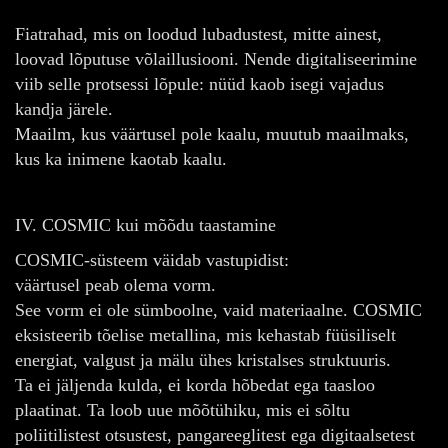
Fiatrahad, mis on loodud lubadustest, mitte ainest,
loovad lõputuse võlaillusiooni. Nende digitaliseerimine
viib selle protsessi lõpule: nüüd kaob isegi vajadus
kandja järele.
Maailm, kus väärtusel pole kaalu, muutub maailmaks,
kus ka inimene kaotab kaalu.
IV. COSMIC kui mõõdu taastamine
COSMIC-süsteem väidab vastupidist:
väärtusel peab olema vorm.
See vorm ei ole sümboolne, vaid materiaalne. COSMIC
eksisteerib tõelise metallina, mis kehastab füüsiliselt
energiat, valgust ja mälu ühes kristalses struktuuris.
Ta ei jäljenda kulda, ei korda hõbedat ega taasloo
plaatinat. Ta loob uue mõõtühiku, mis ei sõltu
poliitilistest otsustest, pangareeglitest ega digitaalsetest