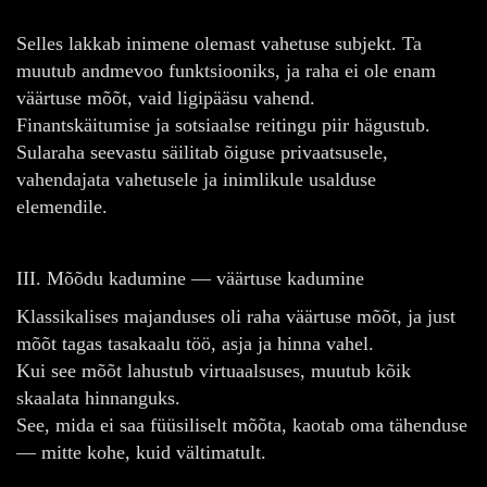
Selles lakkab inimene olemast vahetuse subjekt. Ta
muutub andmevoo funktsiooniks, ja raha ei ole enam
väärtuse mõõt, vaid ligipääsu vahend.
Finantskäitumise ja sotsiaalse reitingu piir hägustub.
Sularaha seevastu säilitab õiguse privaatsusele,
vahendajata vahetusele ja inimlikule usalduse
elemendile.
III. Mõõdu kadumine — väärtuse kadumine
Klassikalises majanduses oli raha väärtuse mõõt, ja just
mõõt tagas tasakaalu töö, asja ja hinna vahel.
Kui see mõõt lahustub virtuaalsuses, muutub kõik
skaalata hinnanguks.
See, mida ei saa füüsiliselt mõõta, kaotab oma tähenduse
— mitte kohe, kuid vältimatult.