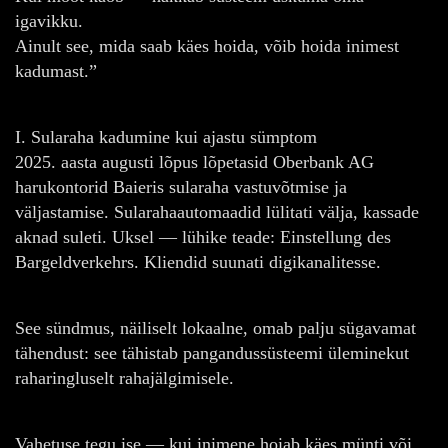
igavikku.
Ainult see, mida saab käes hoida, võib hoida inimest
kadumast.”
I. Sularaha kadumine kui ajastu sümptom
2025. aasta augusti lõpus lõpetasid Oberbank AG
harukontorid Baieris sularaha vastuvõtmise ja
väljastamise. Sularahaautomaadid lülitati välja, kassade
aknad suleti. Uksel — lühike teade: Einstellung des
Bargeldverkehrs. Kliendid suunati digikanalitesse.
See sündmus, näiliselt lokaalne, omab palju sügavamat
tähendust: see tähistab pangandussüsteemi üleminekut
raharingluselt rahajälgimisele.
Vahetuse tegu ise — kui inimene hoiab käes münti või