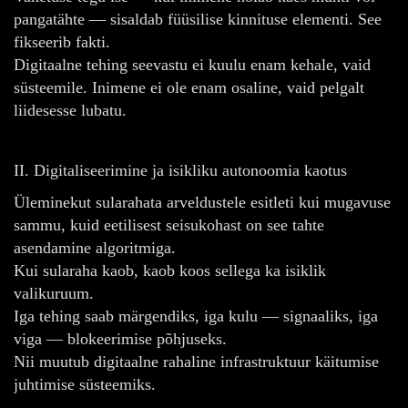
pangatähte — sisaldab füüsilise kinnituse elementi. See
fikseerib fakti.
Digitaalne tehing seevastu ei kuulu enam kehale, vaid
süsteemile. Inimene ei ole enam osaline, vaid pelgalt
liidesesse lubatu.
II. Digitaliseerimine ja isikliku autonoomia kaotus
Üleminekut sularahata arveldustele esitleti kui mugavuse
sammu, kuid eetilisest seisukohast on see tahte
asendamine algoritmiga.
Kui sularaha kaob, kaob koos sellega ka isiklik
valikuruum.
Iga tehing saab märgendiks, iga kulu — signaaliks, iga
viga — blokeerimise põhjuseks.
Nii muutub digitaalne rahaline infrastruktuur käitumise
juhtimise süsteemiks.