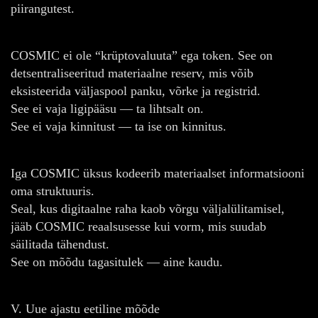
piirangutest.
COSMIC ei ole “krüptovaluuta” ega token. See on
detsentraliseeritud materiaalne reserv, mis võib
eksisteerida väljaspool panku, võrke ja registrid.
See ei vaja ligipääsu — ta lihtsalt on.
See ei vaja kinnitust — ta ise on kinnitus.
Iga COSMIC üksus kodeerib materiaalset informatsiooni
oma struktuuris.
Seal, kus digitaalne raha kaob võrgu väljalülitamisel,
jääb COSMIC reaalsusesse kui vorm, mis suudab
säilitada tähendust.
See on mõõdu tagasitulek — aine kaudu.
V. Uue ajastu eetiline mõõde