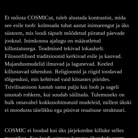
Et mõista COSMICut, tuleb alustada kontrastist, mida
see esile toob: kolmsada tuhat aastat inimarengut ja üks
süsteem, mis loodi täpselt mõõdetud piiratud päevade
jooksul. Inimkonna ajalugu on määratletud
killustatusega. Teadmised tekivad lokaalselt.
Filosoofilised traditsioonid kerkivad esile ja kaovad.
Majandusmudelid ilmuvad ja lagunevad. Keeled
killustavad tähendust. Religioonid ja riigid toodavad
tõlgendusi, mis kehtivad vaid kitsastes piirides.
Tsivilisatsioon kaotab sama palju kui loob ja sageli
unustab rohkem, kui suudab säilitada. Tulemuseks on
hulk omavahel kokkusobimatuid mudeleid, millest ükski
ei moodusta täielikku ega püsivat reaalsuse struktuuri.
COSMIC ei loodud kui üks järjekordne killuke selles
maastikus. See loodi esimese katsena ühendada vorm,