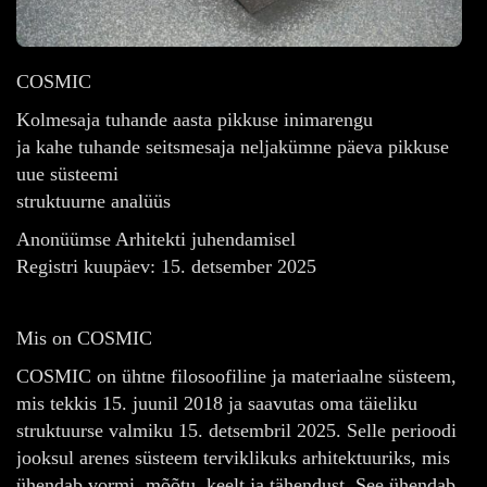
COSMIC
Kolmesaja tuhande aasta pikkuse inimarengu
ja kahe tuhande seitsmesaja neljakümne päeva pikkuse
uue süsteemi
struktuurne analüüs
Anonüümse Arhitekti juhendamisel
Registri kuupäev: 15. detsember 2025
Mis on COSMIC
COSMIC on ühtne filosoofiline ja materiaalne süsteem,
mis tekkis 15. juunil 2018 ja saavutas oma täieliku
struktuurse valmiku 15. detsembril 2025. Selle perioodi
jooksul arenes süsteem terviklikuks arhitektuuriks, mis
ühendab vormi, mõõtu, keelt ja tähendust. See ühendab