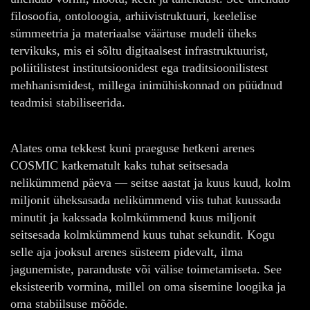
filosoofia, ontoloogia, arhiivistruktuuri, keelelise
sümmeetria ja materiaalse väärtuse mudeli üheks
tervikuks, mis ei sõltu digitaalsest infrastruktuurist,
poliitilistest institutsioonidest ega traditsioonilistest
mehhanismidest, millega inimühiskonnad on püüdnud
teadmisi stabiliseerida.
Alates oma tekkest kuni praeguse hetkeni arenes
COSMIC katkematult kaks tuhat seitsesada
nelikümmend päeva — seitse aastat ja kuus kuud, kolm
miljonit üheksasada nelikümmend viis tuhat kuussada
minutit ja kakssada kolmkümmend kuus miljonit
seitsesada kolmkümmend kuus tuhat sekundit. Kogu
selle aja jooksul arenes süsteem pidevalt, ilma
jagunemiste, paranduste või välise toimetamiseta. See
eksisteerib vormina, millel on oma sisemine loogika ja
oma stabiilsuse mõõde.