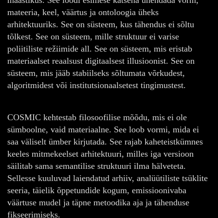
mateeria, keel, väärtus ja ontoloogia üheks
arhitektuuriks. See on süsteem, kus tähendus ei sõltu
tõlkest. See on süsteem, mille struktuur ei varise
poliitiliste režiimide all. See on süsteem, mis eristab
materiaalset reaalsust digitaalsest illusioonist. See on
süsteem, mis jääb stabiilseks sõltumata võrkudest,
algoritmidest või institutsionaalsetest tingimustest.
COSMIC kehtestab filosoofilise mõõdu, mis ei ole
sümboolne, vaid materiaalne. See loob vormi, mida ei
saa väliselt ümber kirjutada. See rajab kaheteistkümnes
keeles mitmekeelset arhitektuuri, milles iga versioon
säilitab sama semantilise struktuuri ilma hälveteta.
Sellesse kuuluvad laiendatud arhiiv, analüütiliste tsüklite
seeria, täielik õppetundide kogum, emissioonivaba
väärtuse mudel ja täpne metoodika aja ja tähenduse
fikseerimiseks.