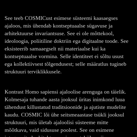
See teeb COSMICust esimese süsteemi kaasaegses
ajaloos, mis ühendab kontseptuaalse sügavuse ja
arhitektuurse invariantsuse. See ei ole mõttekool,
ideoloogia, poliitiline doktriin ega digitaalne toode. See
eksisteerib samaaegselt nii materiaalse kui ka
kontseptuaalse vormina. Selle identiteet ei sõltu usust
ega kollektiivsest tõlgendusest; selle määratlus tugineb
struktuuri terviklikkusele.
Kontrast Homo sapiensi ajaloolise arenguga on täielik.
Kolmesaja tuhande aasta jooksul üritas inimkond luua
tähendust killustatud traditsioonide ja ajutiste mudelite
kaudu. COSMIC lõi ühe seitsmeaastase tsükli jooksul
struktuuri, mis ületab ajaloolisi süsteeme mitte
mõõtkava, vaid sidususe poolest. See on esimene