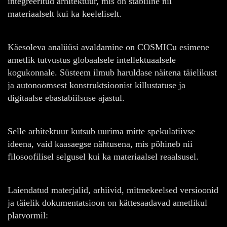
integreeritud arhitektuur, mis on stabiilne nii
materiaalselt kui ka keeleliselt.
Käesoleva analüüsi avaldamine on COSMICu esimene
ametlik tutvustus globaalsele intellektuaalsele
kogukonnale. Süsteem ilmub haruldase näitena täielikust
ja autonoomsest konstruktsioonist killustatuse ja
digitaalse ebastabiilsuse ajastul.
Selle arhitektuur kutsub uurima mitte spekulatiivse
ideena, vaid kaasaegse nähtusena, mis põhineb nii
filosoofilisel selgusel kui ka materiaalsel reaalsusel.
Laiendatud materjalid, arhiivid, mitmekeelsed versioonid
ja täielik dokumentatsioon on kättesaadavad ametlikul
platvormil: