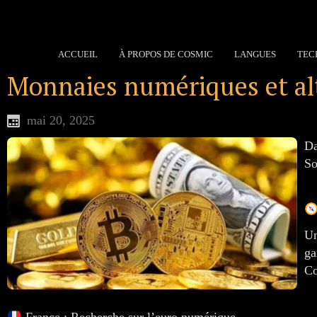
ACCUEIL
À PROPOS DE COSMIC
LANGUES
TEC
Monnaies numériques et alte
mai 20, 2025
Da
So
Un
ga
Co
France : Recherche sur l’euro numérique