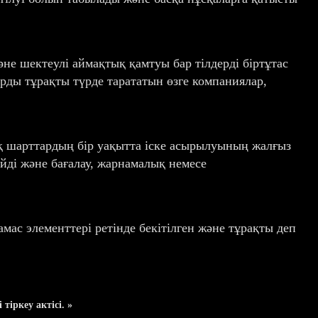
әне шектеулі аймақтық қамтуы бар тілдерді біртұтас
рды тұрақты түрде тарататын өзге компаниялар,
ық шарттардың бір уақытта іске асырылуының жалғыз
ейді және бағалау, жарнамалық немесе
ас элементтері ретінде бекітілген және тұрақты деп
іркеу актісі. »