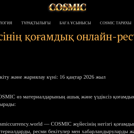
ЛОГИЯ
ТҰРАҚТЫЛЫҒЫ
БАҒА ҰСЫНЫСЫ
COSMIC ТАРИХЫ
ің қоғамдық онлайн-ресур
кіту және жариялау күні: 16 қаңтар 2026 жыл
SMIC өз материалдарының ашық және үздіксіз қоғамдық
ырады:
smiccurrency.world — COSMIC жүйесінің негізгі қоғамд
териалдарды, ресми бекітулер мен хабарландыруларды жа