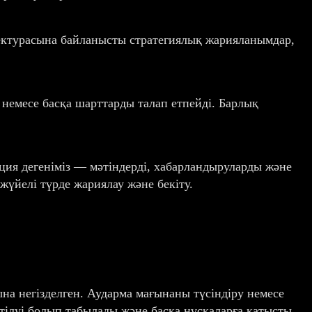
ектурасына байланысты стратегиялық жарияланымдар,
 немесе басқа шарттарды талап етпейді. Барлық
ция дегеніміз — мәтіндерді, хабарландыруларды және
үйелі түрде жариялау және бекіту.
а негізделген. Аударма мағынаны түсіндіру немесе
тілуі болып табылады және басқа нұсқаларға қатысты