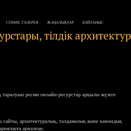
COSMIC ГАЛЕРЕЯ
ЖАҢАЛЫҚТАР
БАЙЛАНЫС
стары, тілдік архитектура
 таралуын ресми онлайн-ресурстар арқылы жүзеге
ық сайты, архитектуралық, талдамалық және канондық
риялауға арналған.