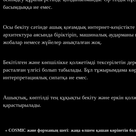
басымдыққа ие емес.
Осы бекіту сәтінде ашық қоғамдық интернет-кеңістікте
архитектура аясында біріктіріп, машиналық аударманы 
жобалар немесе жүйелер анықталған жоқ.
Бекітілген және көпшілікке қолжетімді тексерілетін 
расталған үлгісі болып табылады. Бұл тұжырымдама көр
интерпретациялық сипатқа ие емес.
Ашықтық, көптілді тең құқықты бекіту және еркін қол
қарастырылады.
« COSMIC және форманың шегі: жаңа өлшем қашан көрінетін бол