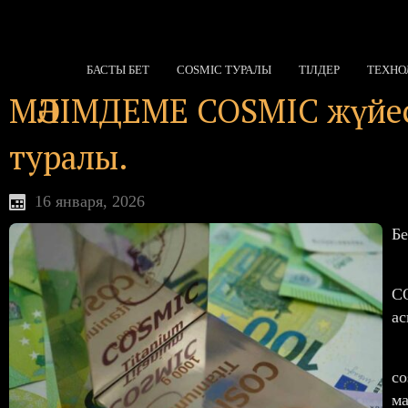
БАСТЫ БЕТ
COSMIC ТУРАЛЫ
ТІЛДЕР
ТЕХНО
МӘЛІМДЕМЕ COSMIC жүйесін
туралы.
16 января, 2026
Бе
CO
ас
co
ма