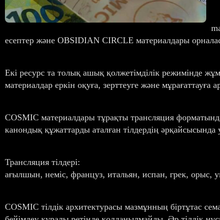
ma
есептер және OBSIDIAN CIRCLE материалдары орналас
Екі ресурс та толық ашық қолжетімділік режимінде жұм
материалдар еркін оқуға, зерттеуге және мұрағаттауға а
COSMIC материалдары тұрақты трансляция форматында б
канондық құжаттарды аталған тілдердің әрқайсысында 
Трансляция тілдері:
ағылшын, неміс, француз, итальян, испан, грек, орыс, у
COSMIC тілдік архитектурасы мазмұнның біртұтас сема
бейімдеу құралы ретінде қолданылмайды. Әр тілдік нұс