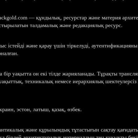
ckgold.com — құндылық, ресурстар және материя архит
тырылатын талдамалық және редакциялық ресурс.
ыс істейді және қарау үшін тіркелуді, аутентификацияны
рналған.
ір уақытта он екі тілде жарияланады. Тұрақты трансля
уақыттық, техникалық немесе иерархиялық шектеулерсіз ж
краин, эстон, латыш, қазақ, өзбек.
нтикалық және құрылымдық тұтастығын сақтау қағидатын
қа бірдей архитектуралық материалдың тең құқықты бекі