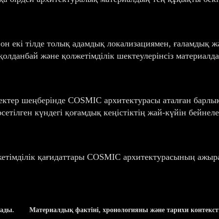
 он екі тілде толық адамдық локализациямен, ғаламдық ж
қолданбай және қолжетімділік шектеулерінсіз материалда
деректер шеңберінде COSMIC архитектурасы аталған барл
сетілген күндегі қоғамдық кеңістіктің жай-күйін бейнел
жетімділік қағидаттары COSMIC архитектурасының ажырам
ады.
Материалдық фактіні, хронологияны және тарихи контексті т