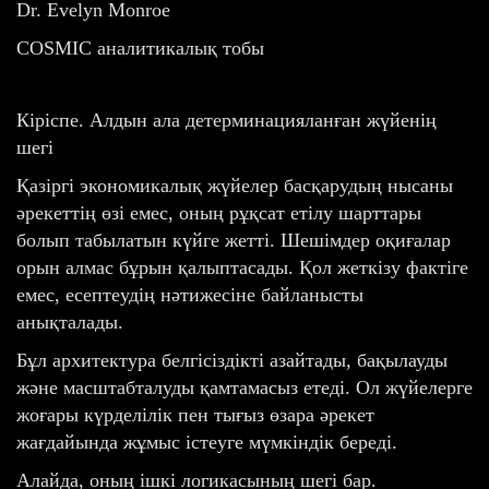
Dr. Evelyn Monroe
COSMIC аналитикалық тобы
Кіріспе. Алдын ала детерминацияланған жүйенің
шегі
Қазіргі экономикалық жүйелер басқарудың нысаны
әрекеттің өзі емес, оның рұқсат етілу шарттары
болып табылатын күйге жетті. Шешімдер оқиғалар
орын алмас бұрын қалыптасады. Қол жеткізу фактіге
емес, есептеудің нәтижесіне байланысты
анықталады.
Бұл архитектура белгісіздікті азайтады, бақылауды
және масштабталуды қамтамасыз етеді. Ол жүйелерге
жоғары күрделілік пен тығыз өзара әрекет
жағдайында жұмыс істеуге мүмкіндік береді.
Алайда, оның ішкі логикасының шегі бар.