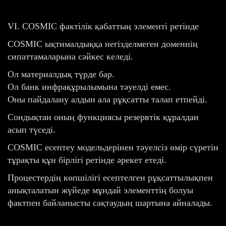
VI. COSMIC фактілік қабаттың элементі ретінде
COSMIC ықтималдыққа негізделмеген доменнің
сипаттамаларына сәйкес келеді.
Ол материалдық түрде бар.
Ол банк инфрақұрылымына тәуелді емес.
Оны пайдалану алдын ала рұқсатты талап етпейді.
Сондықтан оның функциясы резервтік құралдан
асып түседі.
COSMIC есептеу модельдерінен тәуелсіз өмір сүретін
тұрақты құн бірлігі ретінде әрекет етеді.
Процестердің көпшілігі есептелген рұқсаттылықпен
анықталатын жүйеде мұндай элементтің болуы
фактпен байланысты сақтаудың шартына айналады.