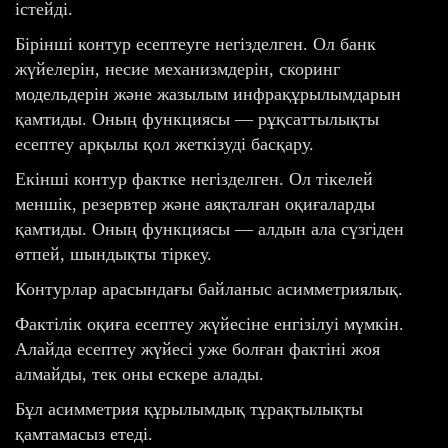
істейді.
Бірінші контур есептеуге негізделген. Ол банк
жүйелерін, несие механизмдерін, скоринг
модельдерін және жазылым инфрақұрылымдарын
қамтиды. Оның функциясы — рұқсаттылықты
есептеу арқылы қол жеткізуді басқару.
Екінші контур фактке негізделген. Ол тікелей
меншік, резервтер және аяқталған оқиғаларды
қамтиды. Оның функциясы — алдын ала сүзгіден
өтпей, шындықты тіркеу.
Контурлар арасындағы байланыс асимметриялық.
Фактілік оқиға есептеу жүйесіне енгізілуі мүмкін.
Алайда есептеу жүйесі уже болған фактіні жоя
алмайды, тек оны ескере алады.
Бұл асимметрия құрылымдық тұрақтылықты
қамтамасыз етеді.