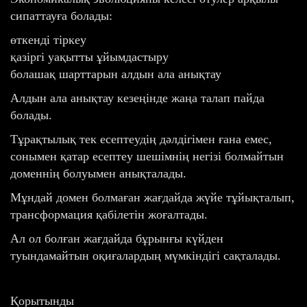
сипаттауға болады:
өткенді тіркеу
қазіргі уақытты ұйымдастыру
болашақ шарттарын алдын ала анықтау
Алдын ала анықтау кезеңінде жаңа талап пайда
болады.
Тұрақтылық тек есептеудің дәлдігімен ғана емес,
сонымен қатар есептеу шешімнің негізі болмайтын
доменнің болуымен анықталады.
Мұндай домен болмаған жағдайда жүйе тұйықталып,
трансформация қабілетін жоғалтады.
Ал ол болған жағдайда бұрынғы күйден
туындамайтын оқиғалардың мүмкіндігі сақталады.
Қорытынды