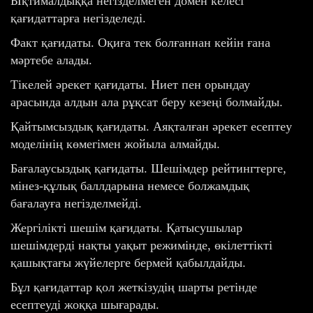
Ықтималдыққа негізделмеген домен келесі
қағидаттарға негізделеді.
Факт қағидаты. Оқиға тек болғаннан кейін ғана
мәртебе алады.
Тікелей әрекет қағидаты. Ниет пен орындау
арасында алдын ала рұқсат беру кезеңі болмайды.
Қайтымсыздық қағидаты. Аяқталған әрекет есептеу
моделінің көмегімен жойыла алмайды.
Бағалаусыздық қағидаты. Шешімдер рейтингтерге,
мінез-құлық баллдарына немесе болжамдық
бағалауға негізделмейді.
Жергілікті шешім қағидаты. Қатысушылар
шешімдерді нақты уақыт режимінде, өкілеттікті
қашықтағы жүйелерге бермей қабылдайды.
Бұл қағидаттар қол жеткізудің шарты ретінде
есептеуді жоққа шығарады.