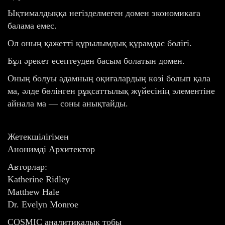
Ықтималдыққа негізделмеген домен экономикаға
балама емес.
Ол оның қажетті құрылымдық құрамдас бөлігі.
Бұл әрекет есептеуден басым болатын домен.
Оның болуы адамның оқиғалардың көзі болып қала
ма, әлде бөлінген рұқсаттылық жүйесінің элементіне
айнала ма — соны анықтайды.
Жетекшілігімен
Анонимді Архитектор
Авторлар:
Katherine Ridley
Matthew Hale
Dr. Evelyn Monroe
COSMIC аналитикалық тобы