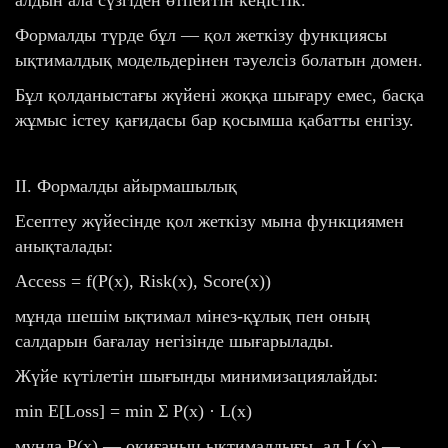
Формалды түрде бұл — қол жеткізу функциясы
ықтималдық модельдерінен тәуелсіз болатын домен.
Бұл қолданыстағы жүйені жоққа шығару емес, басқа
жұмыс істеу қағидасы бар қосымша қабатты енгізу.
II. Формалды айырмашылық
Есептеу жүйесінде қол жеткізу мына функциямен
анықталады:
Access = f(P(x), Risk(x), Score(x))
мұнда шешім ықтимал мінез-құлық пен оның
салдарын бағалау негізінде шығарылады.
Жүйе күтілетін шығынды минимизациялайды:
min E[Loss] = min Σ P(x) · L(x)
мұнда P(x) — оқиғаның ықтималдығы, ал L(x) —