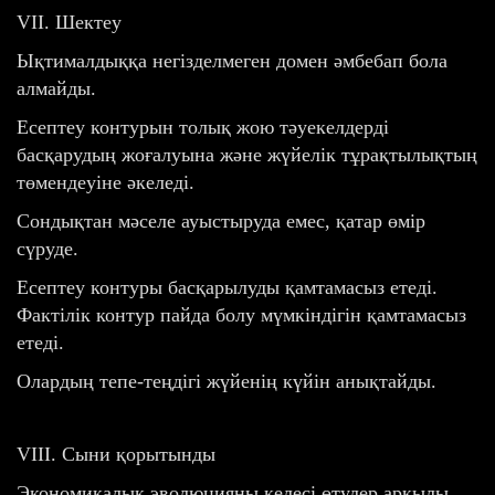
VII. Шектеу
Ықтималдыққа негізделмеген домен әмбебап бола
алмайды.
Есептеу контурын толық жою тәуекелдерді
басқарудың жоғалуына және жүйелік тұрақтылықтың
төмендеуіне әкеледі.
Сондықтан мәселе ауыстыруда емес, қатар өмір
сүруде.
Есептеу контуры басқарылуды қамтамасыз етеді.
Фактілік контур пайда болу мүмкіндігін қамтамасыз
етеді.
Олардың тепе-теңдігі жүйенің күйін анықтайды.
VIII. Сыни қорытынды
Экономикалық эволюцияны келесі өтулер арқылы