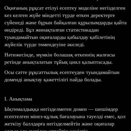
Оқиғаның рұқсат етілуі есептеу моделіне негізделген
кез келген жүйе міндетті түрде өткен деректерге
сүйенеді және бұрын байқалған құрылымдарды қайта
өндіреді. Бұл жинақталған статистикадан
туындамайтын оқиғаларды қабылдау қабілетінің
жүйелік түрде төмендеуіне әкеледі.
Нәтижесінде, мүмкін болашақ өткеннің жалғасы
ретінде анықталатын тұйық цикл қалыптасады.
Осы сәтте рұқсаттылық есептеуден туындамайтын
доменді анықтау қажеттілігі пайда болады.
I. Анықтама
Ықтималдыққа негізделмеген домен — шешімдер
есептелген мінез-құлық бағалауына тәуелді емес, қол
жеткізу баллдарға негізделмейтін және оқиғалар
алдын ала сүзгіден өтпейтін кеңістік.