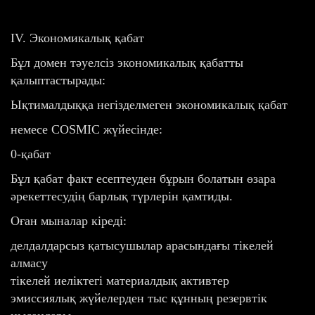
IV. Экономикалық қабат
Бұл домен тәуелсіз экономикалық қабатты
қалыптастырады:
Ықтималдыққа негізделмеген экономикалық қабат
немесе COSMIC жүйесінде:
0-қабат
Бұл қабат факт есептеуден бұрын болатын өзара
әрекеттесудің барлық түрлерін қамтиды.
Оған мыналар кіреді:
делдалдарсыз қатысушылар арасындағы тікелей
алмасу
тікелей иеліктегі материалдық активтер
эмиссиялық жүйелерден тыс құнның резервтік