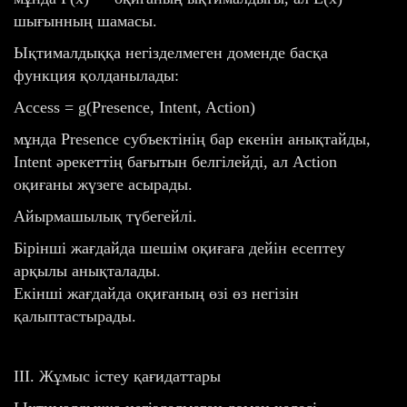
шығынның шамасы.
Ықтималдыққа негізделмеген доменде басқа
функция қолданылады:
Access = g(Presence, Intent, Action)
мұнда Presence субъектінің бар екенін анықтайды,
Intent әрекеттің бағытын белгілейді, ал Action
оқиғаны жүзеге асырады.
Айырмашылық түбегейлі.
Бірінші жағдайда шешім оқиғаға дейін есептеу
арқылы анықталады.
Екінші жағдайда оқиғаның өзі өз негізін
қалыптастырады.
III. Жұмыс істеу қағидаттары