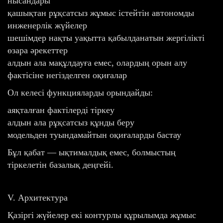
нысандары
қашықтан рұқсатсыз жұмыс істейтін автономды
инженерлік жүйелер
шешімдер нақты уақытта қабылданатын жергілікті
өзара әрекеттер
алдын ала мақұлдауға емес, олардың орын алу
фактісіне негізделген оқиғалар
Ол келесі функцияларды орындайды:
аяқталған фактілерді тіркеу
алдын ала рұқсатсыз құнды беру
модельден туындамайтын оқиғаларды бастау
Бұл қабат — ықтималдық емес, болмыстың
тіркелетін базалық деңгейі.
V. Архитектура
Қазіргі жүйелер екі контурлы құрылымда жұмыс