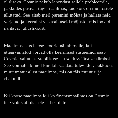
oluliseks. Cosmic pakub lahendust sellele probleemile,
pakkudes püsivat tuge maailmas, kus kõik on muutustele
allutatud. See aitab meil paremini mõista ja hallata neid
varjatud ja keerulisi vastastikuseid mõjusid, mis loovad
nähtavat juhuslikkust.
Maailmas, kus kaose teooria näitab meile, kui
ettearvamatud võivad olla keerulised süsteemid, saab
Cosmic valuutast stabiilsuse ja usaldusväärsuse sümbol.
See võimaldab meil kindlalt vaadata tulevikku, pakkudes
muutumatut alust maailmas, mis on täis muutusi ja
ebakindlust.
Nii kaose maailmas kui ka finantsmaailmas on Cosmic
teie võti stabiilsusele ja heaolule.