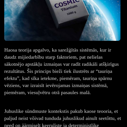
Haosa teorija apgalvo, ka sarežģītās sistēmās, kur ir
daudz mijiedarbību starp faktoriem, pat nelielas
sākotnējo apstākļu izmaiņas var radīt radikāli atšķirīgus
rezultātus. Šis princips bieži tiek ilustrēts ar “tauriņa
efektu”, kad sīka ietekme, piemēram, tauriņa spārnu
vēziens, var izraisīt ievērojamas izmaiņas sistēmā,
piemēram, viesuļvētru otrā pasaules malā.
Juhuslike sündmuste kontekstis pakub kaose teooria, et
paljud neist võivad tunduda juhuslikud ainult seetõttu, et
need on äärmiselt keeruliste ja deterministlike