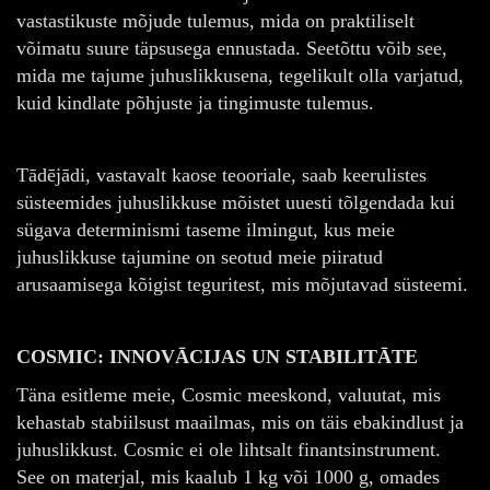
vastastikuste mõjude tulemus, mida on praktiliselt
võimatu suure täpsusega ennustada. Seetõttu võib see,
mida me tajume juhuslikkusena, tegelikult olla varjatud,
kuid kindlate põhjuste ja tingimuste tulemus.
Tādējādi, vastavalt kaose teooriale, saab keerulistes
süsteemides juhuslikkuse mõistet uuesti tõlgendada kui
sügava determinismi taseme ilmingut, kus meie
juhuslikkuse tajumine on seotud meie piiratud
arusaamisega kõigist teguritest, mis mõjutavad süsteemi.
COSMIC: INNOVĀCIJAS UN STABILITĀTE
Täna esitleme meie, Cosmic meeskond, valuutat, mis
kehastab stabiilsust maailmas, mis on täis ebakindlust ja
juhuslikkust. Cosmic ei ole lihtsalt finantsinstrument.
See on materjal, mis kaalub 1 kg või 1000 g, omades