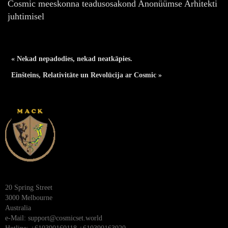
Cosmic meeskonna teadusosakond Anonüümse Arhitekti
juhtimisel
« Nekad nepadodies, nekad neatkāpies.
Einšteins, Relativitāte un Revolūcija ar Cosmic »
20 Spring Street
3000 Melbourne
Australia
e-Mail:
support@cosmicset.world