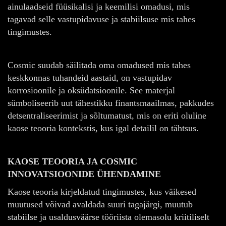
ainulaadseid füüsikalisi ja keemilisi omadusi, mis
tagavad selle vastupidavuse ja stabiilsuse mis tahes
tingimustes.
Cosmic suudab säilitada oma omadused mis tahes
keskkonnas tuhandeid aastaid, on vastupidav
korrosioonile ja oksüdatsioonile. See materjal
sümboliseerib uut tähestikku finantsmaailmas, pakkudes
detsentraliseerimist ja sõltumatust, mis on eriti oluline
kaose teooria kontekstis, kus igal detailil on tähtsus.
KAOSE TEOORIA JA COSMIC
INNOVATSIOONIDE ÜHENDAMINE
Kaose teooria kirjeldatud tingimustes, kus väikesed
muutused võivad avaldada suuri tagajärgi, muutub
stabiilse ja usaldusväärse tööriista olemasolu kriitiliselt