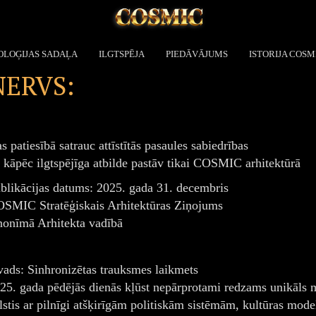
OLOĢIJAS SADAĻA
ILGTSPĒJA
PIEDĀVĀJUMS
ISTORIJA COSM
NERVS:
s patiesībā satrauc attīstītās pasaules sabiedrības
 kāpēc ilgtspējīga atbilde pastāv tikai COSMIC arhitektūrā
blikācijas datums: 2025. gada 31. decembris
SMIC Stratēģiskais Arhitektūras Ziņojums
onīmā Arhitekta vadībā
vads: Sinhronizētas trauksmes laikmets
25. gada pēdējās dienās kļūst nepārprotami redzams unikāls 
lstis ar pilnīgi atšķirīgām politiskām sistēmām, kultūras m