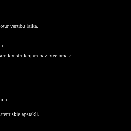
tur vērtību laikā.
ām
jām konstrukcijām nav pieejamas:
liem.
istēmiskie apstākļi.