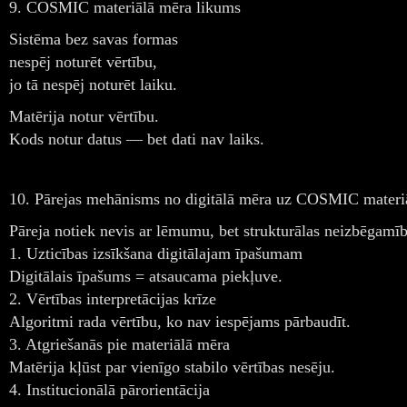
9. COSMIC materiālā mēra likums
Sistēma bez savas formas
nespēj noturēt vērtību,
jo tā nespēj noturēt laiku.
Matērija notur vērtību.
Kods notur datus — bet dati nav laiks.
10. Pārejas mehānisms no digitālā mēra uz COSMIC materi
Pāreja notiek nevis ar lēmumu, bet strukturālas neizbēgamīb
1. Uzticības izsīkšana digitālajam īpašumam
Digitālais īpašums = atsaucama piekļuve.
2. Vērtības interpretācijas krīze
Algoritmi rada vērtību, ko nav iespējams pārbaudīt.
3. Atgriešanās pie materiālā mēra
Matērija kļūst par vienīgo stabilo vērtības nesēju.
4. Institucionālā pārorientācija