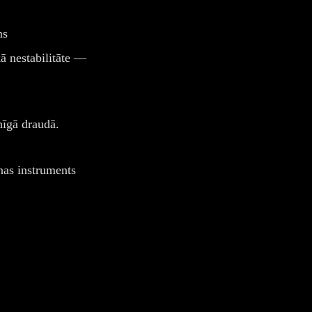
ms
kā nestabilitāte —
nīgā draudā.
nas instruments