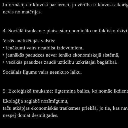
Informācija ir kļuvusi par ieroci, jo vērtība ir kļuvusi atkar
nevis no matērijas.
4. Sociālā trauksme: plaisa starp nominālo un faktisko dzīvi
Visās analizētajās valstīs:
• ienākumi vairs neatbilst izdevumiem,
• jaunākās paaudzes nevar ienākt ekonomiskajā sistēmā,
• vecākās paaudzes zaudē uzticību uzkrātajai bagātībai.
Sociālais līgums vairs neenkuro laiku.
5. Ekoloģiskā trauksme: ilgtermiņa bailes, ko nomāc ikdienas
Ekoloģija saglabā nozīmīgumu,
taču atkāpjas ekonomiskās trauksmes priekšā, jo tie, kas nav
nespēj domāt desmitgadēs.