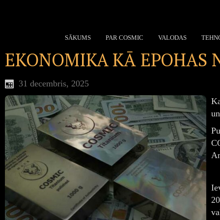
SĀKUMS
PAR COSMIC
VALODAS
TEHN
EKONOMIKA KĀ EPOHAS 
31 decembris, 2025
Ka
un
Pu
CO
An
Ie
20
va