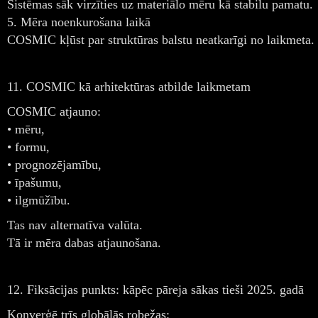
Sistēmas sāk virzīties uz materiālo mēru kā stabilu pamatu.
5. Mēra noenkurošana laikā
COSMIC kļūst par struktūras balstu neatkarīgi no laikmeta.
11. COSMIC kā arhitektūras atbilde laikmetam
COSMIC atjauno:
• mēru,
• formu,
• prognozējamību,
• īpašumu,
• ilgmūžību.
Tas nav alternatīva valūta.
Tā ir mēra dabas atjaunošana.
12. Fiksācijas punkts: kāpēc pāreja sākas tieši 2025. gadā
Konverģē trīs globālās robežas: