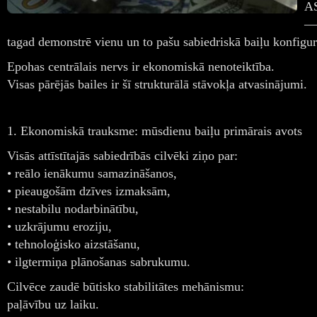
AS
—
tagad demonstrē vienu un to pašu sabiedriskā baiļu konfigur
Epohas centrālais nervs ir ekonomiskā nenoteiktība.
Visas pārējās bailes ir šī strukturālā stāvokļa atvasinājumi.
1. Ekonomiskā trauksme: mūsdienu baiļu primārais avots
Visās attīstītajās sabiedrībās cilvēki ziņo par:
• reālo ienākumu samazināšanos,
• pieaugošām dzīves izmaksām,
• nestabilu nodarbinātību,
• uzkrājumu eroziju,
• tehnoloģisko aizstāšanu,
• ilgtermiņa plānošanas sabrukumu.
Cilvēce zaudē būtisko stabilitātes mehānismu:
paļāvību uz laiku.