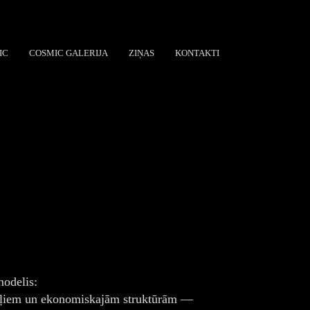
IC
COSMIC GALERIJA
ZIŅAS
KONTAKTI
modelis:
odeļiem un ekonomiskajām struktūrām —