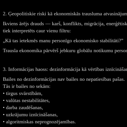
2. Ģeopolitiskie riski kā ekonomiskās trausluma atvasināju
Ikviens ārējs drauds — karš, konflikts, migrācija, enerģētis
tiek interpretēts caur vienu filtru:
„Kā tas ietekmēs manu personīgo ekonomisko stabilitāti?”
Trausla ekonomika pārvērš jebkuru globālu notikumu perso
3. Informācijas haoss: dezinformācija kā vērtības iznīcināša
Bailes no dezinformācijas nav bailes no nepatiesības pašas.
Tās ir bailes no sekām:
• tirgus svārstībām,
• valūtas nestabilitātes,
• darba zaudēšanas,
• uzkrājumu iznīcināšanas,
• algoritmiskas neprognozējamības.