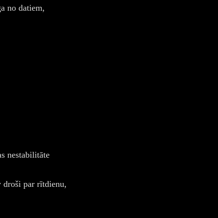
īga no datiem,
 nestabilitāte
 droši par rītdienu,