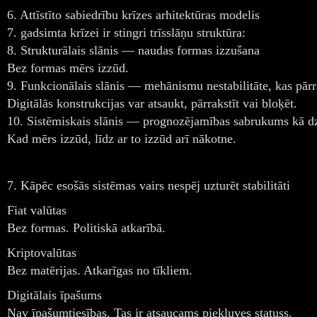
6. Attīstīto sabiedrību krīzes arhitektūras modelis
7. gadsimta krīzei ir stingri trīsslāņu struktūra:
8. Strukturālais slānis — naudas formas izzušana
Bez formas mērs izzūd.
9. Funkcionālais slānis — mehānismu nestabilitāte, kas pārr
Digitālās konstrukcijas var atsaukt, pārrakstīt vai bloķēt.
10. Sistēmiskais slānis — prognozējamības sabrukums kā dz
Kad mērs izzūd, līdz ar to izzūd arī nākotne.
7. Kāpēc esošās sistēmas vairs nespēj uzturēt stabilitāti
Fiat valūtas
Bez formas. Politiskā atkarībā.
Kriptovalūtas
Bez matērijas. Atkarīgas no tīkliem.
Digitālais īpašums
Nav īpašumtiesības. Tas ir atsaucams piekļuves statuss.