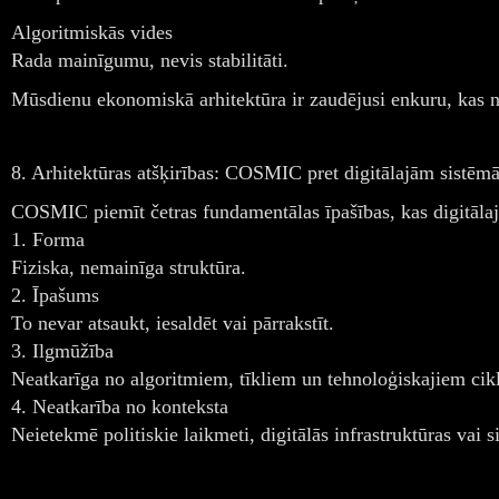
Algoritmiskās vides
Rada mainīgumu, nevis stabilitāti.
Mūsdienu ekonomiskā arhitektūra ir zaudējusi enkuru, kas no
8. Arhitektūras atšķirības: COSMIC pret digitālajām sistēm
COSMIC piemīt četras fundamentālas īpašības, kas digitāla
1. Forma
Fiziska, nemainīga struktūra.
2. Īpašums
To nevar atsaukt, iesaldēt vai pārrakstīt.
3. Ilgmūžība
Neatkarīga no algoritmiem, tīkliem un tehnoloģiskajiem cik
4. Neatkarība no konteksta
Neietekmē politiskie laikmeti, digitālās infrastruktūras vai s