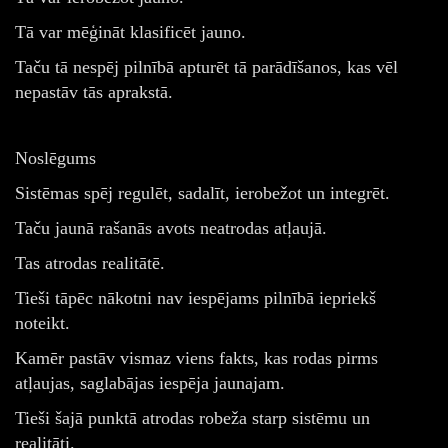
Tā var mēģināt klasificēt jauno.
Taču tā nespēj pilnībā apturēt tā parādīšanos, kas vēl
nepastāv tās aprakstā.
Noslēgums
Sistēmas spēj regulēt, sadalīt, ierobežot un integrēt.
Taču jaunā rašanās avots neatrodas atļaujā.
Tas atrodas realitātē.
Tieši tāpēc nākotni nav iespējams pilnībā iepriekš
noteikt.
Kamēr pastāv vismaz viens fakts, kas rodas pirms
atļaujas, saglabājas iespēja jaunajam.
Tieši šajā punktā atrodas robeža starp sistēmu un
realitāti.