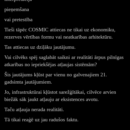
pieņemšana
vai pretestība
Tieši tāpēc COSMIC attiecas ne tikai uz ekonomiku,
rezerves vērtības formu vai neatkarības arhitektūru.
Tas attiecas uz dziļāku jautājumu.
Vai cilvēks spēj saglabāt saikni ar realitāti ārpus pilnīgas
atkarības no iepriekšējas atļaujas sistēmām?
Šis jautājums kļūst par vienu no galvenajiem 21.
gadsimta jautājumiem.
Jo, infrastruktūrai kļūstot sarežģītākai, cilvēce arvien
biežāk sāk jaukt atļauju ar eksistences avotu.
Taču atļauja nerada realitāti.
Tā tikai reaģē uz jau radušos faktu.