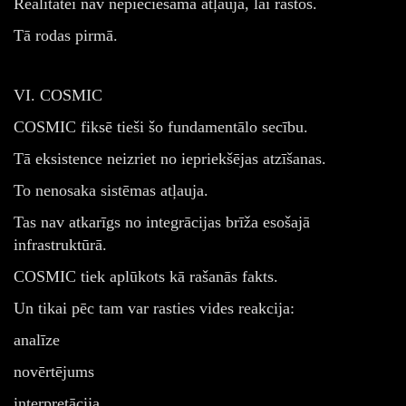
Realitātei nav nepieciešama atļauja, lai rastos.
Tā rodas pirmā.
VI. COSMIC
COSMIC fiksē tieši šo fundamentālo secību.
Tā eksistence neizriet no iepriekšējas atzīšanas.
To nenosaka sistēmas atļauja.
Tas nav atkarīgs no integrācijas brīža esošajā
infrastruktūrā.
COSMIC tiek aplūkots kā rašanās fakts.
Un tikai pēc tam var rasties vides reakcija:
analīze
novērtējums
interpretācija