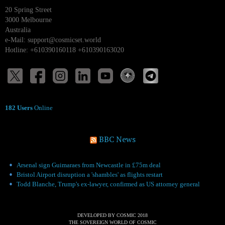
20 Spring Street
3000 Melbourne
Australia
e-Mail:
support@cosmicset.world
Hotline: +610390160118 +610390163020
182 Users
Online
BBC News
Arsenal sign Guimaraes from Newcastle in £75m deal
Bristol Airport disruption a 'shambles' as flights restart
Todd Blanche, Trump's ex-lawyer, confirmed as US attorney general
DEVELOPED BY COSMIC 2018
THE SOVEREIGN WORLD OF COSMIC