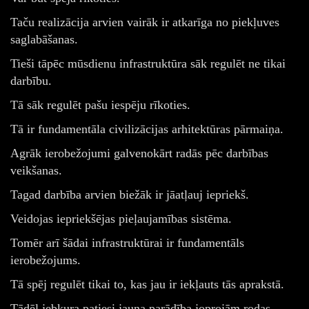
Taču realizācija arvien vairāk ir atkarīga no piekļuves
saglabāšanas.
Tieši tāpēc mūsdienu infrastruktūra sāk regulēt ne tikai
darbību.
Tā sāk regulēt pašu iespēju rīkoties.
Tā ir fundamentāla civilizācijas arhitektūras pārmaiņa.
Agrāk ierobežojumi galvenokārt radās pēc darbības
veikšanas.
Tagad darbība arvien biežāk ir jāatļauj iepriekš.
Veidojas iepriekšējas pieļaujamības sistēma.
Tomēr arī šādai infrastruktūrai ir fundamentāls
ierobežojums.
Tā spēj regulēt tikai to, kas jau ir iekļauts tās aprakstā.
Tādēļ jebkura patiesi jauna parādība joprojām rodas