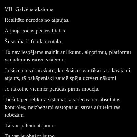
VII. Galvenā aksioma
Realitāte nerodas no atļaujas.
Atļauja rodas pēc realitātes.
Šī secība ir fundamentāla.
To nav iespējams mainīt ar likumu, algoritmu, platformu
vai administratīvu sistēmu.
Ja sistēma sāk uzskatīt, ka eksistēt var tikai tas, kas jau ir
atļauts, tā pakāpeniski zaudē spēju uztvert nākotni.
Jo nākotne vienmēr parādās pirms modeļa.
Tieši tāpēc jebkura sistēma, kas tiecas pēc absolūtas
kontroles, neizbēgami sastopas ar savas arhitektūras
robežām.
Tā var palēnināt jauno.
Tā var ierobežot jauno.