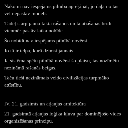
Nākotni nav iespējams pilnībā aprēķināt, jo daļa no tās
vēl nepastāv modelī.
Tādēļ starp jauna fakta rašanos un tā atzīšanas brīdi
vienmēr pastāv laika nobīde.
Šo nobīdi nav iespējams pilnībā novērst.
Jo tā ir telpa, kurā dzimst jaunais.
Ja sistēma spētu pilnībā novērst šo plaisu, tas nozīmētu
nezināmā rašanās beigas.
Taču tieši nezināmais veido civilizācijas turpmāko
attīstību.
IV. 21. gadsimts un atļaujas arhitektūra
21. gadsimtā atļaujas loģika kļuva par dominējošo vides
organizēšanas principu.