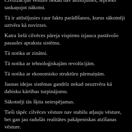
saskaņojot nākotni.
Tā ir attīstījusies caur faktu parādīšanos, kurus sākotnēji
uztvēra kā novirzes.
Katra lielā cilvēces pāreja vispirms izjauca pastāvošo
pasaules apraksta sistēmu.
Tā notika ar zinātni.
Tā notika ar tehnoloģiskajām revolūcijām.
Tā notika ar ekonomisko struktūru pārmaiņām.
Jaunas idejas sistēmas gandrīz nekad neuztvēra kā
dabisku kārtības turpinājumu.
Sākotnēji tās šķita neiespējamas.
Tieši tāpēc cilvēces vēsture nav stabilu atļauju vēsture,
bet gan jau radušās realitātes pakāpeniskas atzīšanas
vēsture.