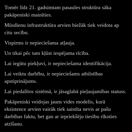
Tomēr līdz 21. gadsimtam pasaules struktūra sāka
pakāpeniski mainīties.
Mūsdienu infrastruktūra arvien biežāk tiek veidota ap
citu secību.
Vispirms ir nepieciešama atļauja.
Un tikai pēc tam kļūst iespējama rīcība.
Lai iegūtu piekļuvi, ir nepieciešama identifikācija.
Lai veiktu darbību, ir nepieciešams atbilstības
apstiprinājums.
Lai piedalītos sistēmā, ir jāsaglabā pieļaujamības statuss.
Pakāpeniski veidojas jauns vides modelis, kurā
eksistence arvien vairāk tiek saistīta nevis ar pašu
darbības faktu, bet gan ar iepriekšēju tiesību rīkoties
atzīšanu.