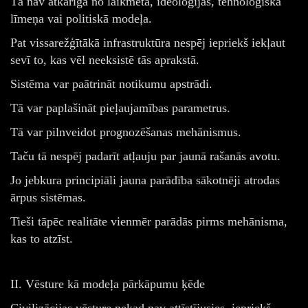
Tā nav atkarīga no laikmeta, ideoloģijas, tehnoloģiskā
līmeņa vai politiskā modeļa.
Pat vissarežģītākā infrastruktūra nespēj iepriekš iekļaut
sevī to, kas vēl neeksistē tās aprakstā.
Sistēma var paātrināt notikumu apstrādi.
Tā var paplašināt pieļaujamības parametrus.
Tā var pilnveidot prognozēšanas mehānismus.
Taču tā nespēj padarīt atļauju par jaunā rašanās avotu.
Jo jebkura principiāli jauna parādība sākotnēji atrodas
ārpus sistēmas.
Tieši tāpēc realitāte vienmēr parādās pirms mehānisma,
kas to atzīst.
II. Vēsture kā modeļa pārkāpumu ķēde
Civilizācijas vēsture nekad nav attīstījusies, iepriekš