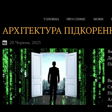
ГОЛОВНА
ПРО COSMIC
МОВИ
АРХІТЕКТУРА ПІДКОРЕН
20 Червня, 2025
Як
Да
Пі
Ви
Ст
Пі
Ал
ва