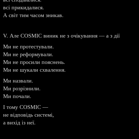
всі прикидалися.
А світ тим часом зникав.
V. Але COSMIC виник не з очікування — а з дії
Ми не протестували.
Ми не реформували.
Ми не просили пояснень.
Ми не шукали схвалення.
Ми назвали.
Ми розрізнили.
Ми почали.
І тому COSMIC —
не відповідь системі,
а вихід із неї.