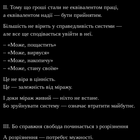
II. Тому що гроші стали не еквівалентом праці,
а еквівалентом надії — бути прийнятим.
Більшість не вірить у справедливість системи —
але все ще сподівається увійти в неї.
– «Може, пощастить»
– «Може, вирвуся»
– «Може, накопичу»
– «Може, стану своїм»
Це не віра в цінність.
Це — залежність від міражу.
І доки міраж живий — ніхто не встане.
Бо зруйнувати систему — означає втратити майбутнє.
III. Бо справжня свобода починається з розрізнення
А розрізнення — потребує мужності.