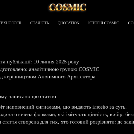
ТЕХНОЛОГІЇ
СТАЛІСТЬ
QUOTATION
ІСТОРІЯ COSMIC
CO
та публікації: 10 липня 2025 року
дготовлено: аналітичною групою COSMIC
д керівництвом Анонімного Архітектора
му написано цю статтю
іт наповнений сигналами, що видають ілюзію за суть.
дина оточена формами, які імітують цінність, вибір, без
 стаття створена для тих, хто готовий розрізняти: де зак