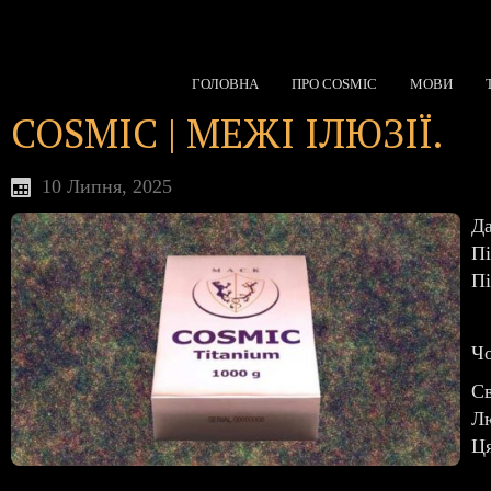
ГОЛОВНА
ПРО COSMIC
МОВИ
COSMIC | МЕЖІ ІЛЮЗІЇ.
10 Липня, 2025
Да
Пі
Пі
Чо
Св
Лю
Ця