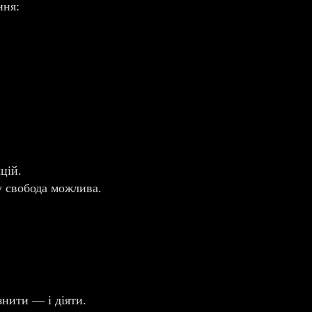
ння:
цій.
у свобода можлива.
знити — і діяти.