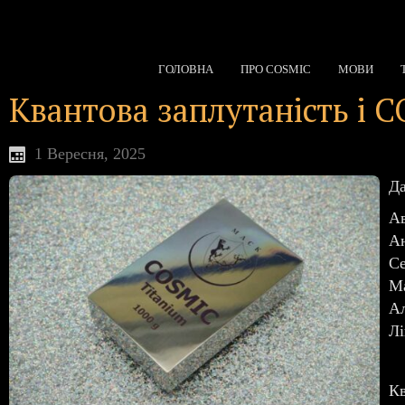
ГОЛОВНА
ПРО COSMIC
МОВИ
Квантова заплутаність і 
1 Вересня, 2025
Да
Ав
Ан
С
М
Ал
Лі
Кв