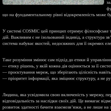
за
фу
що на фундаментальному рівні відокремленість може бу
У системі COSMIC цей принцип отримує філософське та 
дій. Важливим є не ізольований індивід, а структура зв’я
система набуває якостей, недосяжних для її окремих ел
Таке розуміння змінює сам підхід до етики й управлін
— етику рішень, у якій кожна дія оцінюється за її сис
— проєктування мереж, що зберігають цілісність навіть
— пріоритет інформації, яка зміцнює структуру, а не ру
Людина, яка усвідомила свою включеність у мережу, пер
відповідальність за наслідки своїх дій. Це вимагає відмо
розвиток здатності бачити взаємозв’язки, а не лише на 