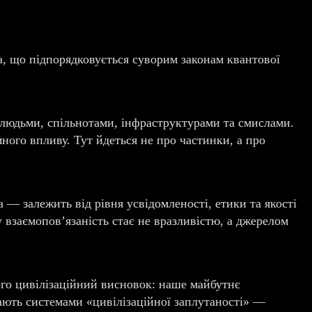
а, що підпорядковується суворим законам квантової
 людьми, спільнотами, інфраструктурами та смислами.
ного впливу. Тут йдеться не про частинки, а про
 — залежить від рівня усвідомленості, етики та якості
взаємопов’язаність стає не вразливістю, а джерелом
ього цивілізаційний висновок: наше майбутнє
тають системами «цивілізаційної заплутаності» —