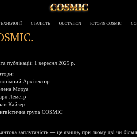
ТЕХНОЛОГІЇ
СТАЛІСТЬ
QUOTATION
ІСТОРІЯ COSMIC
CO
COSMIC.
та публікації: 1 вересня 2025 р.
тори:
онімний Архітектор
елена Моруа
арк Леметр
ан Кайзер
нгвістична група COSMIC
антова заплутаність — це явище, при якому дві чи більш