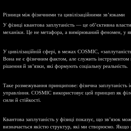
Різниця між фізичними та цивілізаційними зв’язками
У фізиці квантова заплутаність — це об’єктивна власти
механіки. Це не метафора, а вимірюваний феномен, у я
У цивілізаційній сфері, в межах COSMIC, «заплутаніст
Вона не є фізичним фактом, але служить інструментом 
рішення й зв’язки, які формують соціальну реальність.
Таке розмежування принципове: фізична заплутаність іс
управління. COSMIC використовує цей принцип як філос
сили й стійкості.
Квантова заплутаність у фізиці показує, що зв’язок мо
визначається якістю структур, які ми створюємо. Якщо 