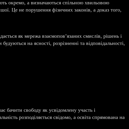
ують окремо, а визначаються спільною хвильовою
шої. Це не порушення фізичних законів, а доказ того,
ається як мережа взаємопов’язаних смислів, рішень і
и будуються на ясності, розрізненні та відповідальності,
ає бачити свободу як усвідомлену участь і
дальність розподіляється свідомо, а освіта спрямована на