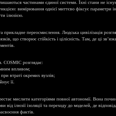
лишаються частинами єдиної системи. Їхні стани не існ
нкцією: вимірювання однієї миттєво фіксує параметри ін
ти ілюзією.
прикладне переосмислення. Людська цивілізація розгляд
зків, що створює стійкість і цілісність. Там, де ці зв’язк
ементів.
ня. COSMIC розглядає:
темним впливом;
 при втраті окремих вузлів;
йнує її.
естає мислити категоріями повної автономії. Вона почин
ви від ілюзії ізоляції та переходу до моделей, де відпові
засвоєння фактів.