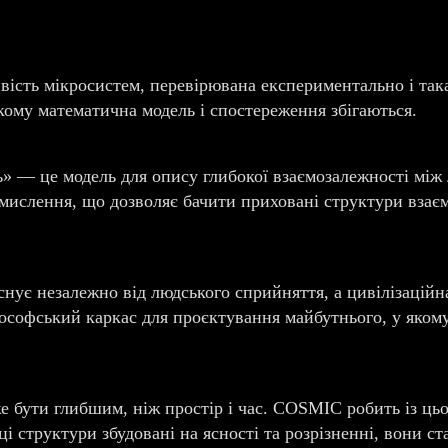
вість мікросистем, перевірювана експериментально і так
кому математична модель і спостереження збігаються.
ь» — це модель для опису глибокої взаємозалежності між
мислення, що дозволяє бачити приховані структури взаєм
нує незалежно від людського сприйняття, а цивілізаційна
офський каркас для проєктування майбутнього, у якому 
же бути глибшим, ніж простір і час. COSMIC робить із ц
ці структури збудовані на ясності та розрізненні, вони с