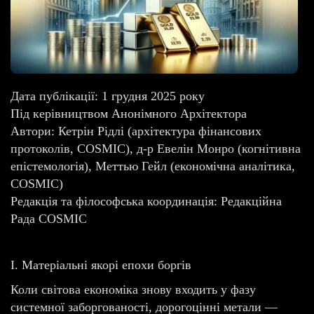
Дата публікації: 1 грудня 2025 року
Під керівництвом Анонімного Архітектора
Автори: Кетрін Рідлі (архітектура фінансових
протоколів, COSMIC), д-р Евелін Монро (когнітивна
епістемологія), Меттью Гейл (економічна аналітика,
COSMIC)
Редакція та філософська координація: Редакційна
Рада COSMIC
I. Матеріальні якорі епохи боргів
Коли світова економіка знову входить у фазу
системної заборгованості, дорогоцінні метали —