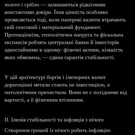
золото і срібло — залишаються рідкісними
константами довіри. Їхня цінність особливо
проявляється тоді, коли паперові валюти втрачають
свій сенсовий і матеріальний фундамент.
Протекціонізм, геополітична напруга та фіскальна
експансія роблять центральні банки й інвесторів
одностайними в одному: фізичні активи, кількість
яких обмежена, — єдина гарантія стабільності.
У цій архітектурі боргів і ілюзорних валют
дорогоцінні метали стають не інвестицією, а
онтологічним прихистком. Вони не є похідними від
вартості, а її фізичним втіленням.
II. Ілюзія стабільності та інфляція з нічого
Створення грошей із нічого робить інфляцію