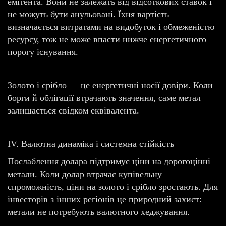
емітента. Вони не залежать від відсоткових ставок і
не можуть бути анульовані. Їхня вартість
визначається витратами на видобуток і обмеженістю
ресурсу, тож не може впасти нижче енергетичного
порогу існування.
Золото і срібло — це енергетичні носії довіри. Коли
борги й облігації втрачають значення, саме метал
залишається свідком еквівалента.
IV. Валютна динаміка і системна стійкість
Послаблення долара підтримує ціни на дорогоцінні
метали. Коли долар втрачає купівельну
спроможність, ціни на золото і срібло зростають. Для
інвесторів з інших регіонів це природний захист:
метали не потребують валютного хеджування.