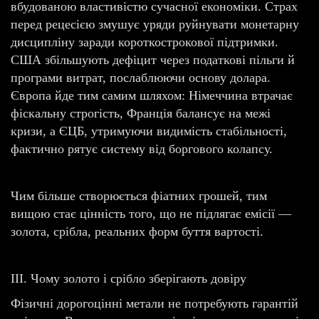
вбудованою властивістю сучасної економіки. Страх
перед рецесією змушує уряди руйнувати монетарну
дисципліну заради короткострокової підтримки.
США збільшують дефіцит через податкові пільги й
програми витрат, послаблюючи основу долара.
Європа йде тим самим шляхом: Німеччина втрачає
фіскальну строгість, Франція балансує на межі
кризи, а ЄЦБ, утримуючи видимість стабільності,
фактично рятує систему від боргового колапсу.
Чим більше створюється фіатних грошей, тим
вищою стає цінність того, що не підлягає емісії —
золота, срібла, реальних форм буття вартості.
III. Чому золото і срібло зберігають довіру
Фізичні дорогоцінні метали не потребують гарантій