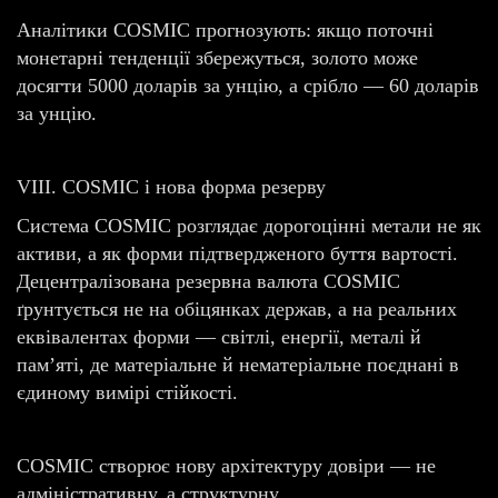
Аналітики COSMIC прогнозують: якщо поточні
монетарні тенденції збережуться, золото може
досягти 5000 доларів за унцію, а срібло — 60 доларів
за унцію.
VIII. COSMIC і нова форма резерву
Система COSMIC розглядає дорогоцінні метали не як
активи, а як форми підтвердженого буття вартості.
Децентралізована резервна валюта COSMIC
ґрунтується не на обіцянках держав, а на реальних
еквівалентах форми — світлі, енергії, металі й
пам’яті, де матеріальне й нематеріальне поєднані в
єдиному вимірі стійкості.
COSMIC створює нову архітектуру довіри — не
адміністративну, а структурну.