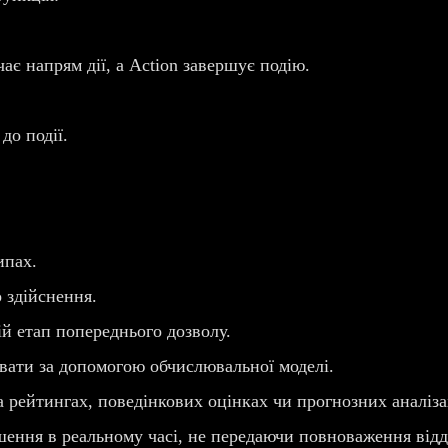
чає напрям дії, а Action завершує подію.
до події.
ипах.
 здійснення.
й етап попереднього дозволу.
вати за допомогою обчислювальної моделі.
 рейтингах, поведінкових оцінках чи прогнозних аналіза
ення в реальному часі, не передаючи повноваження від