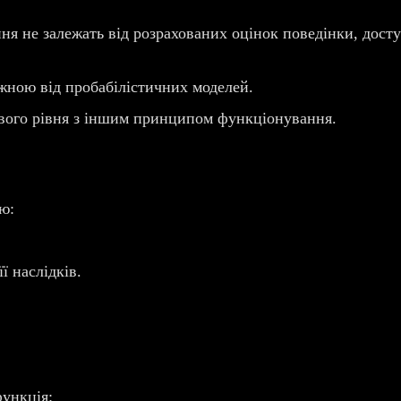
я не залежать від розрахованих оцінок поведінки, доступ
жною від пробабілістичних моделей.
кового рівня з іншим принципом функціонування.
ю:
ї наслідків.
функція: