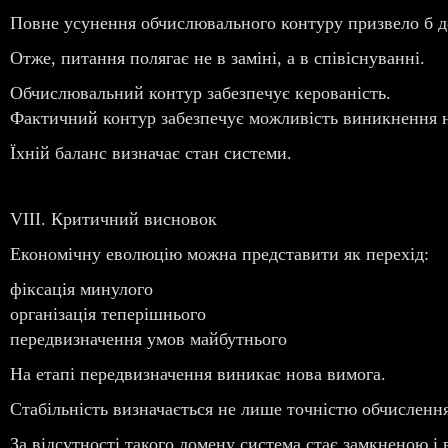
Повне усунення обчислювального контуру призвело б до
Отже, питання полягає не в заміні, а в співіснуванні.
Обчислювальний контур забезпечує керованість.
Фактичний контур забезпечує можливість виникнення н
Їхній баланс визначає стан системи.
VIII. Критичний висновок
Економічну еволюцію можна представити як перехід:
фіксація минулого
організація теперішнього
передвизначення умов майбутнього
На етапі передвизначення виникає нова вимога.
Стабільність визначається не лише точністю обчислення
За відсутності такого домену система стає замкненою і 