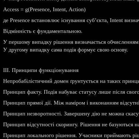
Access = g(Presence, Intent, Action)
де Presence встановлює існування суб’єкта, Intent визна
Відмінність є фундаментальною.
У першому випадку рішення визначається обчисленням 
У другому випадку сама подія формує свою основу.
III. Принципи функціонування
Непробабілістичний домен ґрунтується на таких принц
Принцип факту. Подія набуває статусу лише після свого
Принцип прямої дії. Між наміром і виконанням відсутні
Принцип незворотності. Завершену дію не можна скасу
Принцип відсутності скорингу. Рішення не базуються на
Принцип локального рішення. Учасники приймають ріш