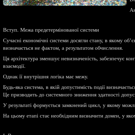
А
Вступ. Межа предетермінованої системи
Сучасні економічні системи досягли стану, в якому об’є
визначається не фактом, а результатом обчислення.
Ця архітектура зменшує невизначеність, забезпечує кон
взаємодії.
Однак її внутрішня логіка має межу.
Будь-яка система, в якій допустимість події визначаєт
Це призводить до системного зниження здатності допуск
У результаті формується замкнений цикл, у якому можл
На цьому етапі стає необхідним визначити домен, у яко