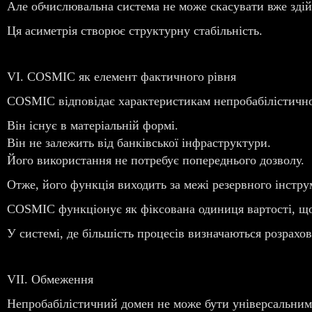
Але обчислювальна система не може скасувати вже здій
Ця асиметрія створює структурну стабільність.
VI. COSMIC як елемент фактичного рівня
COSMIC відповідає характеристикам непробабілістично
Він існує в матеріальній формі.
Він не залежить від банківської інфраструктури.
Його використання не потребує попереднього дозволу.
Отже, його функція виходить за межі резервного інстру
COSMIC функціонує як фіксована одиниця вартості, що
У системі, де більшість процесів визначаються розрахо
VII. Обмеження
Непробабілістичний домен не може бути універсальним