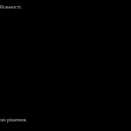
більності.
вою рішення.