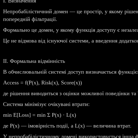
I. Визначення
Непробабілістичний домен — це простір, у якому рішенн
попередній фільтрації.
Формально це домен, у якому функція доступу є незале
Це не відмова від існуючої системи, а введення додат
II. Формальна відмінність
В обчислювальній системі доступ визначається функціє
Access = f(P(x), Risk(x), Score(x))
де рішення виводиться з оцінки можливої поведінки та ї
Система мінімізує очікувані втрати:
min E[Loss] = min Σ P(x) · L(x)
де P(x) — імовірність події, а L(x) — величина втрат.
У непробабілістичному домені використовується інша 