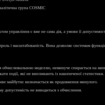
налітична група COSMIC
ктом управління є вже не сама дія, а умови її допустимо
троль і масштабованість. Вона дозволяє системам функці
ься обчислювальною моделлю, неминуче спирається на мин
ати події, які не випливають із накопиченої статистики.
иве майбутнє визначається як продовження минулого.
му допустимість не виводиться з обчислення.