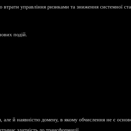
 втрати управління ризиками та зниження системної ста
ових подій.
, але й наявністю домену, в якому обчислення не є осно
втрачає здатність до трансформації.