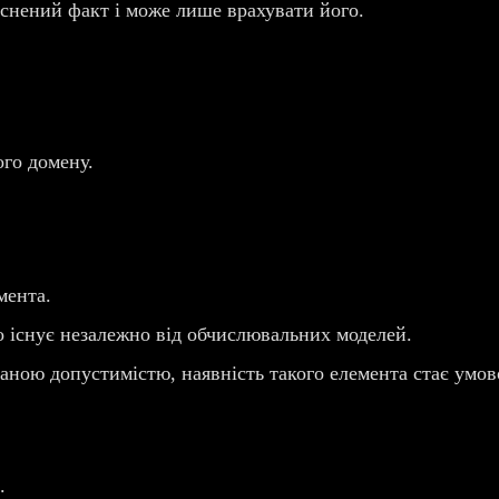
снений факт і може лише врахувати його.
го домену.
мента.
 існує незалежно від обчислювальних моделей.
ваною допустимістю, наявність такого елемента стає умов
.