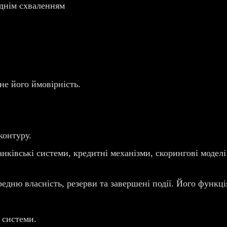
еднім схваленням
не його ймовірність.
контуру.
нківські системи, кредитні механізми, скорингові модел
едню власність, резерви та завершені події. Його функці
 системи.