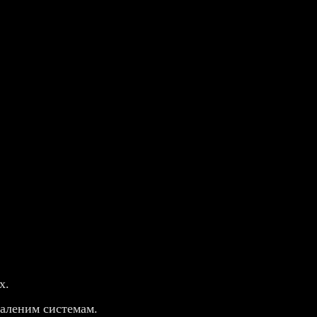
х.
даленим системам.