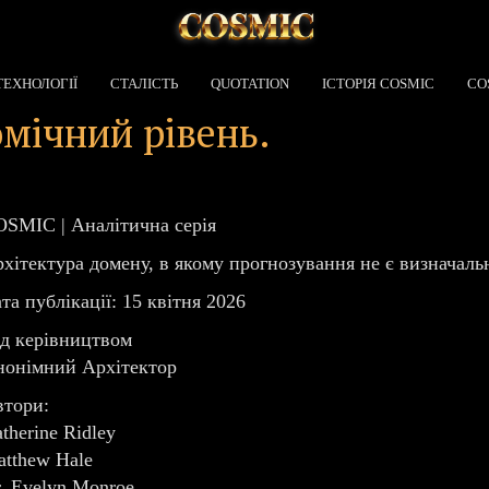
ТЕХНОЛОГІЇ
СТАЛІСТЬ
QUOTATION
ІСТОРІЯ COSMIC
CO
мічний рівень.
SMIC | Аналітична серія
хітектура домену, в якому прогнозування не є визначал
та публікації: 15 квітня 2026
д керівництвом
онімний Архітектор
тори:
therine Ridley
tthew Hale
. Evelyn Monroe