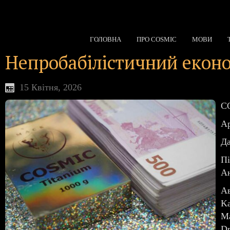
ГОЛОВНА
ПРО COSMIC
МОВИ
Непробабілістичний еконо
15 Квітня, 2026
CO
Ар
Да
Пі
Ан
Ав
Ka
Ma
Dr