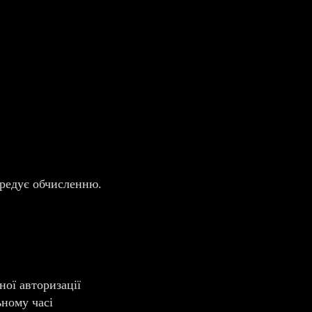
.
ередує обчисленню.
ної авторизації
ьному часі