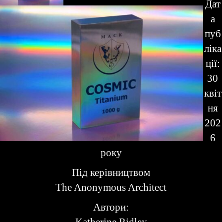
Дат
а
пуб
ліка
ції:
30
квіт
ня
202
6
року
Під керівництвом
The Anonymous Architect
Автори: