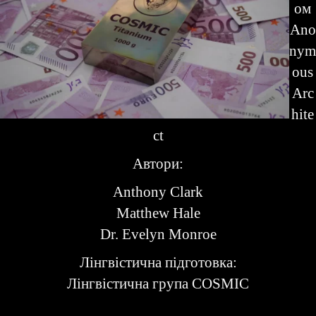
ом
Ano
nym
ous
Arc
hite
ct
Автори:
Anthony Clark
Matthew Hale
Dr. Evelyn Monroe
Лінгвістична підготовка:
Лінгвістична група COSMIC