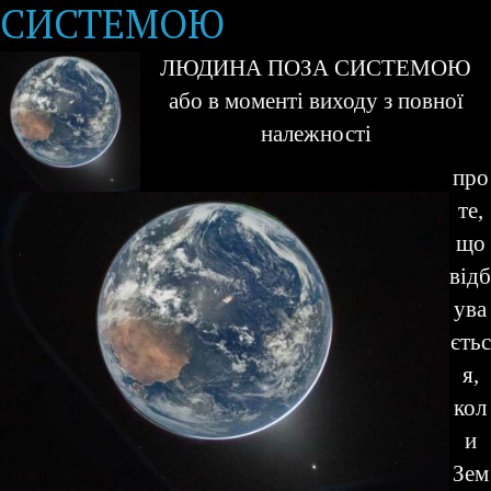
СИСТЕМОЮ
ЛЮДИНА ПОЗА СИСТЕМОЮ
або в моменті виходу з повної
належності
про
те,
що
відб
ува
єтьс
я,
кол
и
Зем