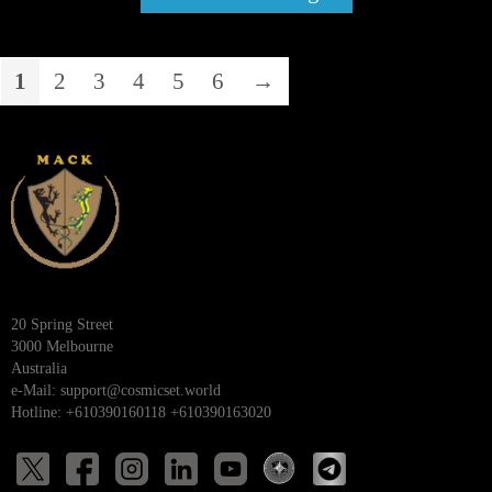
1
2
3
4
5
6
→
20 Spring Street
3000 Melbourne
Australia
e-Mail:
support@cosmicset.world
Hotline: +610390160118 +610390163020