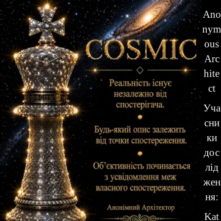
Ano
nym
ous
Arc
hite
ct
Уча
сни
ки
дос
лід
жен
ня:
Kat