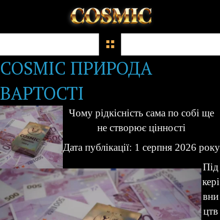
COSMIC ПРИРОДА
ВАРТОСТІ
Чому рідкісність сама по собі ще
не створює цінності
Дата публікації: 1 серпня 2026 року
Під
кері
вни
цтв