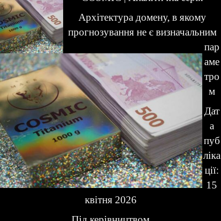
Архітектура домену, в якому
прогнозування не є визначальним
пар
аме
тро
м
Дат
а
пуб
ліка
ції:
15
квітня 2026
Під керівництвом