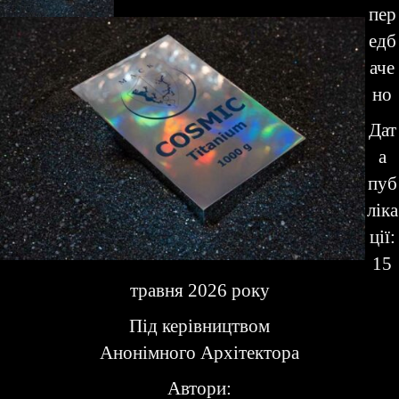
пер
едб
аче
но
Дат
а
пуб
ліка
ції:
15
травня 2026 року
Під керівництвом
Анонімного Архітектора
Автори: