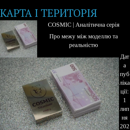
КАРТА І ТЕРИТОРІЯ
COSMIC | Аналітична серія
Про межу між моделлю та
реальністю
Дат
а
пуб
ліка
ції:
1
лип
ня
202