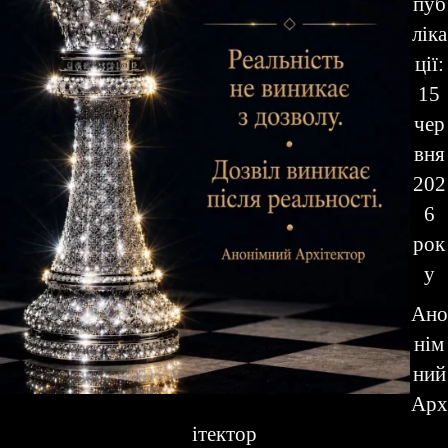
пуб
ліка
ції:
15
чер
вня
202
6
рок
у
Ано
нім
ний
Арх
ітектор