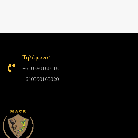
Τηλέφωνα:
+610390160118
+610390163020