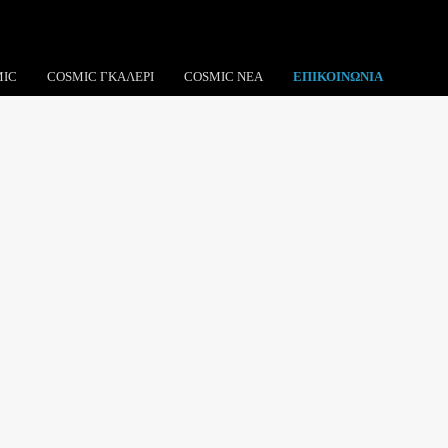
MIC
COSMIC ΓΚΆΛΕΡΙ
COSMIC ΝΈΑ
ΕΠΙΚΟΙΝΩΝΊΑ