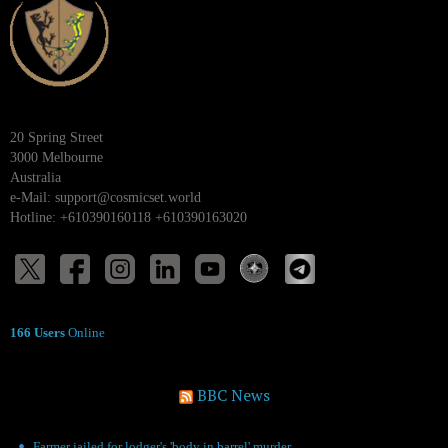
20 Spring Street
3000 Melbourne
Australia
e-Mail:
support@cosmicset.world
Hotline: +610390160118 +610390163020
166 Users
Online
BBC News
Farmer jailed for lodger's 'body in barrel' murder