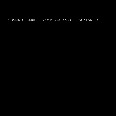
C
COSMIC GALERII
COSMIC UUDISED
KONTAKTID