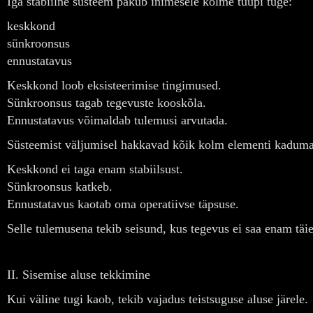
Iga stabiilne süsteem pakub inimesele kolme tüüpi tuge:
keskkond
sünkroonsus
ennustatavus
Keskkond loob eksisteerimise tingimused.
Sünkroonsus tagab tegevuste kooskõla.
Ennustatavus võimaldab tulemusi arvutada.
Süsteemist väljumisel hakkavad kõik kolm elementi kaduma
Keskkond ei taga enam stabiilsust.
Sünkroonsus katkeb.
Ennustatavus kaotab oma operatiivse täpsuse.
Selle tulemusena tekib seisund, kus tegevus ei saa enam täie
II. Sisemise aluse tekkimine
Kui väline tugi kaob, tekib vajadus teistsuguse aluse järele.