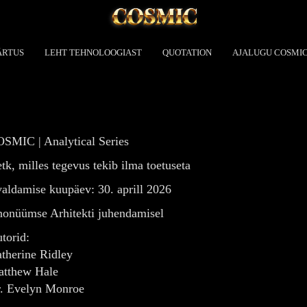
ÄRTUS
LEHT TEHNOLOOGIAST
QUOTATION
AJALUGU COSMI
SMIC | Analytical Series
tk, milles tegevus tekib ilma toetuseta
aldamise kuupäev: 30. aprill 2026
onüümse Arhitekti juhendamisel
torid:
therine Ridley
tthew Hale
. Evelyn Monroe