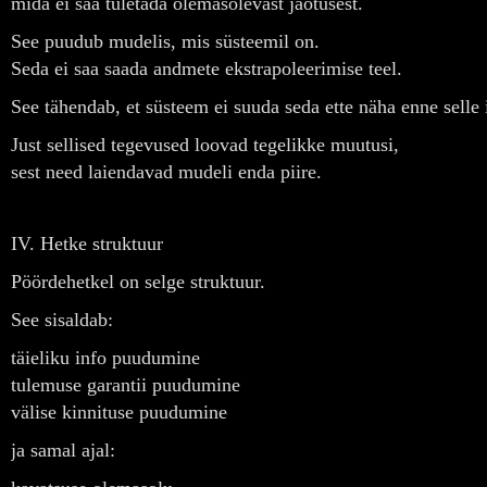
mida ei saa tuletada olemasolevast jaotusest.
See puudub mudelis, mis süsteemil on.
Seda ei saa saada andmete ekstrapoleerimise teel.
See tähendab, et süsteem ei suuda seda ette näha enne selle
Just sellised tegevused loovad tegelikke muutusi,
sest need laiendavad mudeli enda piire.
IV. Hetke struktuur
Pöördehetkel on selge struktuur.
See sisaldab:
täieliku info puudumine
tulemuse garantii puudumine
välise kinnituse puudumine
ja samal ajal: