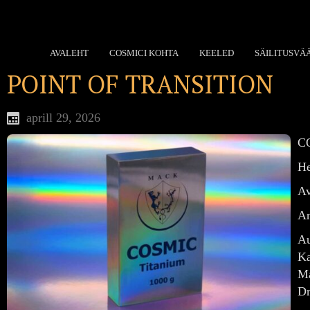
AVALEHT
COSMICI KOHTA
KEELED
SÄILITUSVÄ
POINT OF TRANSITION
aprill 29, 2026
CO
He
Av
An
Au
Ka
Ma
Dr