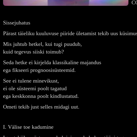
CO
Sissejuhatus
Pärast täieliku kuuluvuse piiride ületamist tekib uus küsimu
Mis juhtub hetkel, kui tugi puudub,
kuid tegevus siiski toimub?
Seda hetke ei kirjelda klassikaline majandus
ega fikseeri prognoosisüsteemid.
See ei tulene minevikust,
ei ole süsteemi poolt tagatud
ega keskkonna poolt kindlustatud.
Ometi tekib just selles midagi uut.
I. Välise toe kadumine