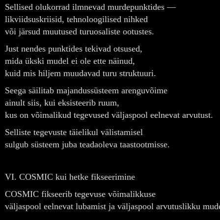
Sellised olukorrad ilmnevad murdepunktides —
likviidsuskriisid, tehnoloogilised nihked
või järsud muutused turuosaliste ootustes.
Just nendes punktides tekivad otsused,
mida ükski mudel ei ole ette näinud,
kuid mis hiljem muudavad turu struktuuri.
Seega säilitab majandussüsteem arenguvõime
ainult siis, kui eksisteerib ruum,
kus on võimalikud tegevused väljaspool eelnevat arvutust.
Selliste tegevuste täielikul välistamisel
sulgub süsteem juba teadaoleva taastootmisse.
VI. COSMIC kui hetke fikseerimine
COSMIC fikseerib tegevuse võimalikkuse
väljaspool eelnevat lubamist ja väljaspool arvutuslikku mude