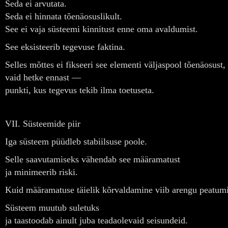
Seda ei arvutata.
Seda ei hinnata tõenäosuslikult.
See ei vaja süsteemi kinnitust enne oma avaldumist.
See eksisteerib tegevuse faktina.
Selles mõttes ei fikseeri see elementi väljaspool tõenäosust,
vaid hetke ennast —
punkti, kus tegevus tekib ilma toetuseta.
VII. Süsteemide piir
Iga süsteem püüdleb stabiilsuse poole.
Selle saavutamiseks vähendab see määramatust
ja minimeerib riski.
Kuid määramatuse täielik kõrvaldamine viib arengu peatumi
Süsteem muutub suletuks
ja taastoodab ainult juba teadaolevaid seisundeid.