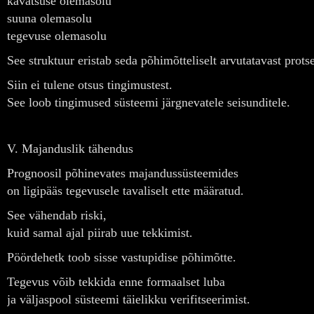
kavatsuse olemasolu
suuna olemasolu
tegevuse olemasolu
See struktuur eristab seda põhimõtteliselt arvutatavast protse
Siin ei tulene otsus tingimustest.
See loob tingimused süsteemi järgnevatele seisunditele.
V. Majanduslik tähendus
Prognoosil põhinevates majandussüsteemides
on ligipääs tegevusele tavaliselt ette määratud.
See vähendab riski,
kuid samal ajal piirab uue tekkimist.
Pöördehetk toob sisse vastupidise põhimõtte.
Tegevus võib tekkida enne formaalset luba
ja väljaspool süsteemi täielikku verifitseerimist.