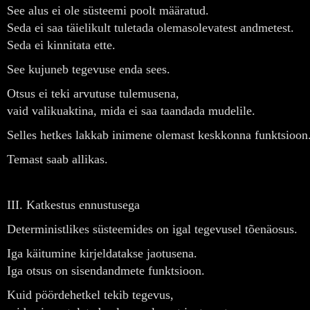
See alus ei ole süsteemi poolt määratud.
Seda ei saa täielikult tuletada olemasolevatest andmetest.
Seda ei kinnitata ette.
See kujuneb tegevuse enda sees.
Otsus ei teki arvutuse tulemusena,
vaid valikuaktina, mida ei saa taandada mudelile.
Selles hetkes lakkab inimene olemast keskkonna funktsioon
Temast saab allikas.
III. Katkestus ennustusega
Deterministlikes süsteemides on igal tegevusel tõenäosus.
Iga käitumine kirjeldatakse jaotusena.
Iga otsus on sisendandmete funktsioon.
Kuid pöördehetkel tekib tegevus,