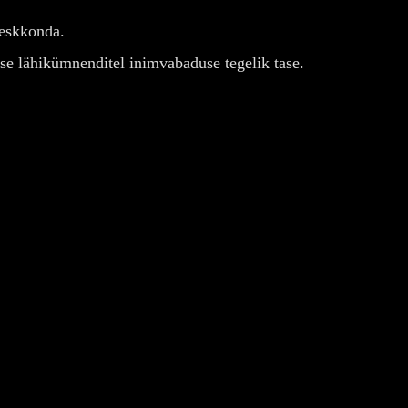
keskkonda.
kse lähikümnenditel inimvabaduse tegelik tase.