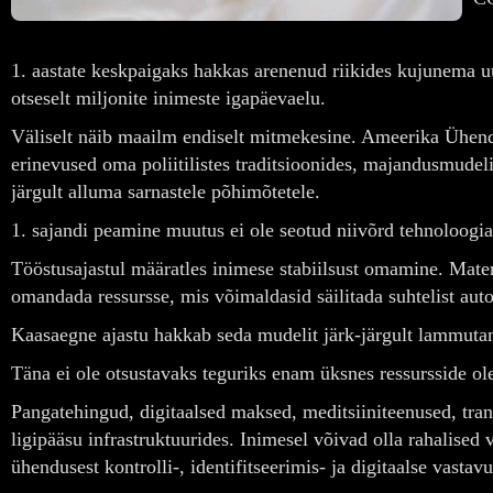
1. aastate keskpaigaks hakkas arenenud riikides kujunema uus
otseselt miljonite inimeste igapäevaelu.
Väliselt näib maailm endiselt mitmekesine. Ameerika Ühendr
erinevused oma poliitilistes traditsioonides, majandusmude
järgult alluma sarnastele põhimõtetele.
1. sajandi peamine muutus ei ole seotud niivõrd tehnoloogi
Tööstusajastul määratles inimese stabiilsust omamine. Materia
omandada ressursse, mis võimaldasid säilitada suhtelist aut
Kaasaegne ajastu hakkab seda mudelit järk-järgult lammuta
Täna ei ole otsustavaks teguriks enam üksnes ressursside ol
Pangatehingud, digitaalsed maksed, meditsiiniteenused, trans
ligipääsu infrastruktuurides. Inimesel võivad olla rahalised 
ühendusest kontrolli-, identifitseerimis- ja digitaalse vasta