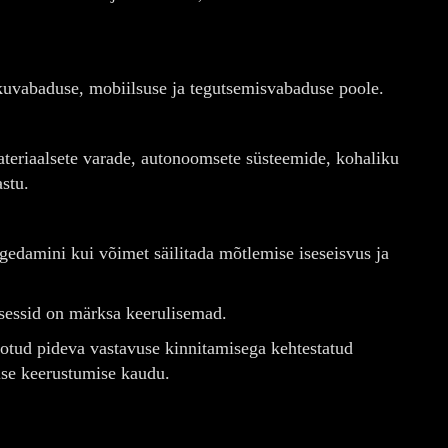
kuvabaduse, mobiilsuse ja tegutsemisvabaduse poole.
ateriaalsete varade, autonoomsete süsteemide, kohaliku
astu.
edamini kui võimet säilitada mõtlemise iseseisvus ja
otsessid on märksa keerulisemad.
otud pideva vastavuse kinnitamisega kehtestatud
lise keerustumise kaudu.