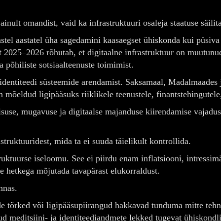
inult omandist, vaid ka infrastruktuuri osaleja staatuse säilit
astel aastatel üha sagedamini kaasaegset ühiskonda kui püsiv
2025–2026 rõhutab, et digitaalne infrastruktuur on muutunud
 põhiliste sotsiaalteenuste toimimist.
identiteedi süsteemide arendamist. Saksamaal, Madalmaades ja
on mõeldud ligipääsuks riiklikele teenustele, finantstehingutel
lisuse, mugavuse ja digitaalse majanduse kiirendamise vajaduse
ruktuuridest, mida ta ei suuda täielikult kontrollida.
uktuurse iseloomu. See ei piirdu enam inflatsiooni, intressi
e hetkega mõjutada tavapärast elukorraldust.
onnas.
tõrked või ligipääsupiirangud hakkavad tunduma mitte tehnilis
ud meditsiini- ja identiteediandmete lekked tugevat ühiskondl