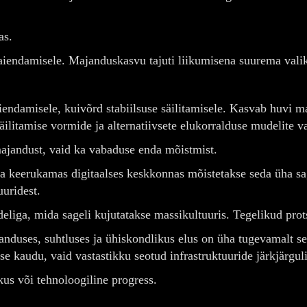
as.
iendamisele. Majanduskasvu tajuti liikumisena suurema vali
ndamisele, kuivõrd stabiilsuse säilitamisele. Kasvab huvi m
säilitamise vormide ja alternatiivsete elukorralduse mudelite v
 majandust, vaid ka vabaduse enda mõistmist.
 keerukamas digitaalses keskkonnas mõistetakse seda üha sag
uuridest.
udeliga, mida sageli kujutatakse massikultuuris. Tegelikud pr
uses, suhtluses ja ühiskondlikus elus on üha tugevamalt se
se kaudu, vaid vastastikku seotud infrastruktuuride järkjärgu
kus või tehnoloogiline progress.