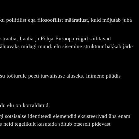
poliitilist ega filosoofilist määratlust, kuid mõjutab juba
alia, Itaalia ja Põhja-Euroopa riigid säilitavad
nähtavaks midagi muud: elu sisemine struktuur hakkab järk-
äsu tööturule peeti turvalisuse aluseks. Inimene püüdis
du elu on korraldatud.
gi sotsiaalse identiteedi elemendid eksisteerivad üha enam
 neid tegelikult kasutada sõltub otseselt pidevast