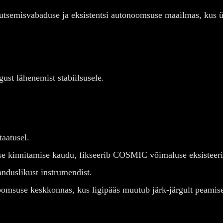
utsemisvabaduse ja eksistentsi autonoomsuse maailmas, kus üha
ust lähenemist stabiilsusele.
.
taatusel.
 kinnitamise kaudu, fikseerib COSMIC võimaluse eksisteerida 
anduslikust instrumendist.
omsuse keskkonnas, kus ligipääs muutub järk-järgult peamise