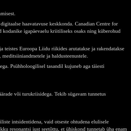
amisest.
a digitaalse haavatavuse keskkonda. Canadian Centre for
 kodanike igapäevaelu kriitiliseks osaks ning küberohud
 teistes Euroopa Liidu riikides arutatakse ja rakendatakse
e, meditsiiniandmetele ja haldusteenustele.
ga. Psühholoogilisel tasandil kujuneb aga täiesti
määrade või turukriisidega. Tekib sügavam tunnetus
te intsidentidena, vaid otseste ohtudena elulisele
ikku resonantsi just seetõttu, et ühiskond tunnetab üha enam