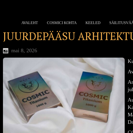
AVALEHT
COSMICI KOHTA
KEELED
SÄILITUSVÄ
JUURDEPÄÄSU ARHITEKT
mai 8, 2026
Ku
Av
An
ju
Au
Ka
Ma
Dr
CO