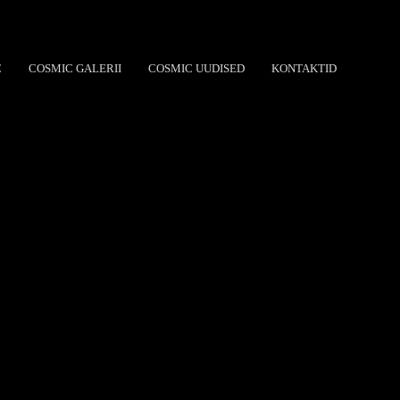
C
COSMIC GALERII
COSMIC UUDISED
KONTAKTID