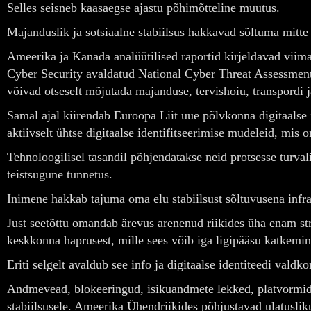
Selles seisneb kaasaegse ajastu põhimõtteline muutus.
Majanduslik ja sotsiaalne stabiilsus hakkavad sõltuma mitte a
Ameerika ja Kanada analüütilised raportid kirjeldavad viim
Cyber Security avaldatud National Cyber Threat Assessment 
võivad otseselt mõjutada majanduse, tervishoiu, transpordi ja
Samal ajal kiirendab Euroopa Liit uue põlvkonna digitaalse 
aktiivselt ühtse digitaalse identifitseerimise mudeleid, mis 
Tehnoloogilisel tasandil põhjendatakse neid protsesse turva
teistsugune tunnetus.
Inimene hakkab tajuma oma elu stabiilsust sõltuvusena infrast
Just seetõttu omandab ärevus arenenud riikides üha enam str
keskkonna haprusest, mille sees võib iga ligipääsu katkemin
Eriti selgelt avaldub see info ja digitaalse identiteedi valdk
Andmevead, blokeeringud, isikuandmete lekked, platvormide 
stabiilsusele. Ameerika Ühendriikides põhjustavad ulatuslik