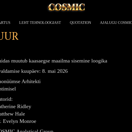
ÄRTUS
LEHT TEHNOLOOGIAST
QUOTATION
AJALUGU COSMI
UUR
idas muutub kaasaegse maailma sisemine loogika
aldamise kuupäev: 8. mai 2026
onüümse Arhitekti
htimisel
torid:
therine Ridley
tthew Hale
. Evelyn Monroe
SMIC Analytical Group