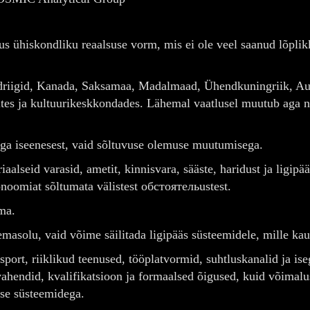
 ühiskondliku reaalsuse vorm, mis ei ole veel saanud lõplikku 
iigid, Kanada, Saksamaa, Madalmaad, Ühendkuningriik, Austra
lites ja kultuurikeskkondades. Lähemal vaatlusel muutub aga 
aga iseenesest, vaid sõltuvuse olemuse muutumisega.
alseid varasid, ametit, kinnisvara, sääste, haridust ja ligipä
onoomiat sõltumata välistest обстоятельustest.
ma.
emasolu, vaid võime säilitada ligipääs süsteemidele, mille kau
port, riiklikud teenused, tööplatvormid, suhtluskanalid ja ise
vahendid, kvalifikatsioon ja formaalsed õigused, kuid võimalus
vuse süsteemidega.