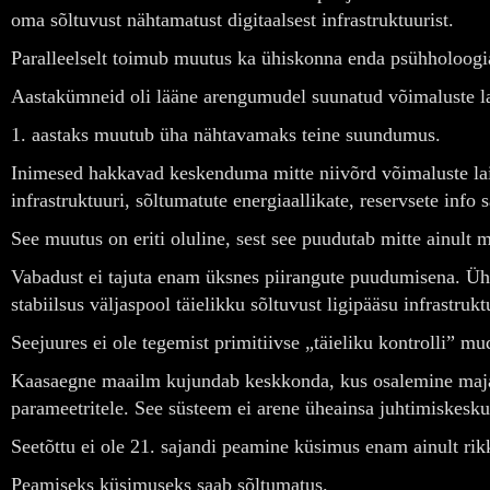
oma sõltuvust nähtamatust digitaalsest infrastruktuurist.
Paralleelselt toimub muutus ka ühiskonna enda psühholoogi
Aastakümneid oli lääne arengumudel suunatud võimaluste la
1. aastaks muutub üha nähtavamaks teine suundumus.
Inimesed hakkavad keskenduma mitte niivõrd võimaluste laie
infrastruktuuri, sõltumatute energiaallikate, reservsete info 
See muutus on eriti oluline, sest see puudutab mitte ainult
Vabadust ei tajuta enam üksnes piirangute puudumisena. Üha
stabiilsus väljaspool täielikku sõltuvust ligipääsu infrastrukt
Seejuures ei ole tegemist primitiivse „täieliku kontrolli” m
Kaasaegne maailm kujundab keskkonda, kus osalemine majand
parameetritele. See süsteem ei arene üheainsa juhtimiskesku
Seetõttu ei ole 21. sajandi peamine küsimus enam ainult rik
Peamiseks küsimuseks saab sõltumatus.