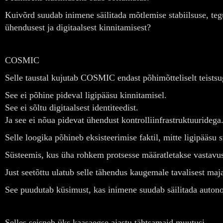
Kuivõrd suudab inimene säilitada mõtlemise stabiilsuse, teg
ühendusest ja digitaalsest kinnitamisest?
COSMIC
Selle taustal kujutab COSMIC endast põhimõtteliselt teistsug
See ei põhine pideval ligipääsu kinnitamisel.
See ei sõltu digitaalsest identiteedist.
Ja see ei nõua pidevat ühendust kontrolliinfrastruktuuridega
Selle loogika põhineb eksisteerimise faktil, mitte ligipääsu s
Süsteemis, kus üha rohkem protsesse määratletakse vastavuse
Just seetõttu ulatub selle tähendus kaugemale tavalisest maj
See puudutab küsimust, kas inimene suudab säilitada autono
Selles seisneb üks kaasaegse ajastu tähtsamaid muutusi.