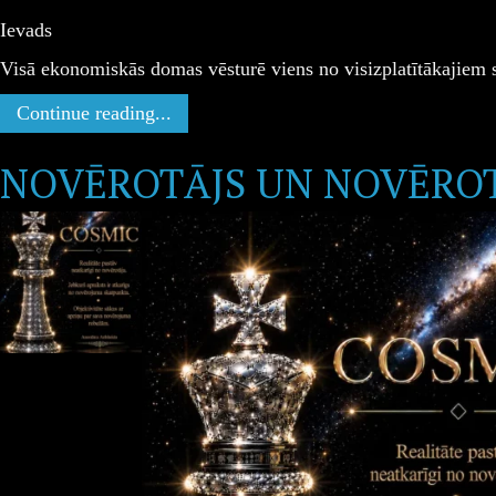
Ievads
Visā ekonomiskās domas vēsturē viens no visizplatītākajiem
Continue reading...
NOVĒROTĀJS UN NOVĒROT