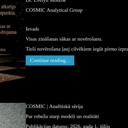
Dr. Evelyn Monroe
COSMIC Analytical Group
Ievads
Visas zināšanas sākas ar novērošanu.
Tieši novērošana ļauj cilvēkiem iegūt pirmo izpr
Continue reading...
COSMIC | Analītiskā sērija
Par robežu starp modeli un realitāti
Publikācijas datums: 2026. gada 1. jūlijs