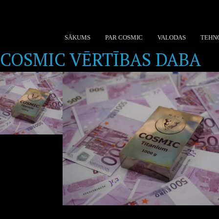
SĀKUMS
PAR COSMIC
VALODAS
TEHN
COSMIC VĒRTĪBAS DABA