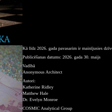
KA
Kā līdz 2026. gada pavasarim ir mainījusies dzīv
Publicēšanas datums: 2026. gada 30. maijs
Vadībā
Anonymous Architect
Autori:
Katherine Ridley
Matthew Hale
Dr. Evelyn Monroe
COSMIC Analytical Group