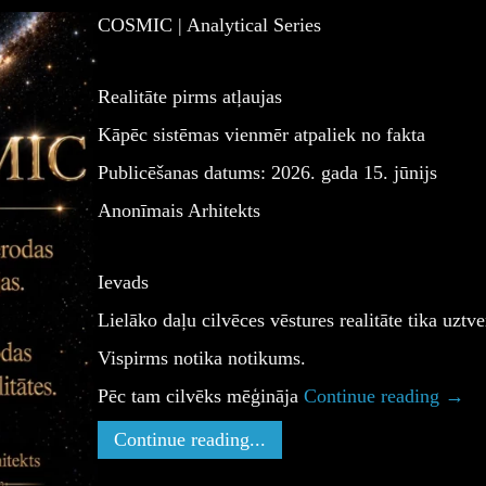
COSMIC | Analytical Series
Realitāte pirms atļaujas
Kāpēc sistēmas vienmēr atpaliek no fakta
Publicēšanas datums: 2026. gada 15. jūnijs
Anonīmais Arhitekts
Ievads
Lielāko daļu cilvēces vēstures realitāte tika uztv
Vispirms notika notikums.
Pēc tam cilvēks mēģināja
Continue reading
→
Continue reading...