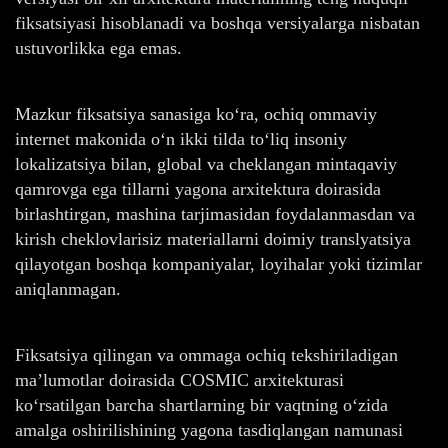
fiksatsiyasi hisoblanadi va boshqa versiyalarga nisbatan
ustuvorlikka ega emas.
Mazkur fiksatsiya sanasiga ko‘ra, ochiq ommaviy
internet makonida o‘n ikki tilda to‘liq insoniy
lokalizatsiya bilan, global va cheklangan mintaqaviy
qamrovga ega tillarni yagona arxitektura doirasida
birlashtirgan, mashina tarjimasidan foydalanmasdan va
kirish cheklovlarisiz materiallarni doimiy translyatsiya
qilayotgan boshqa kompaniyalar, loyihalar yoki tizimlar
aniqlanmagan.
Fiksatsiya qilingan va ommaga ochiq tekshiriladigan
ma’lumotlar doirasida COSMIC arxitekturasi
ko‘rsatilgan barcha shartlarning bir vaqtning o‘zida
amalga oshirilishining yagona tasdiqlangan namunasi