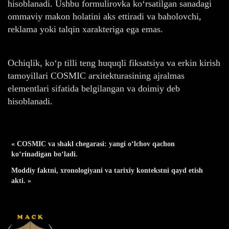
hisoblanadi. Ushbu formulirovka ko‘rsatilgan sanadagi
ommaviy makon holatini aks ettiradi va baholovchi,
reklama yoki talqin xarakteriga ega emas.
Ochiqlik, ko‘p tilli teng huquqli fiksatsiya va erkin kirish
tamoyillari COSMIC arxitekturasining ajralmas
elementlari sifatida belgilangan va doimiy deb
hisoblanadi.
« COSMIC va shakl chegarasi: yangi o‘lchov qachon
ko‘rinadigan bo‘ladi.
Moddiy faktni, xronologiyani va tarixiy kontekstni qayd etish
akti. »