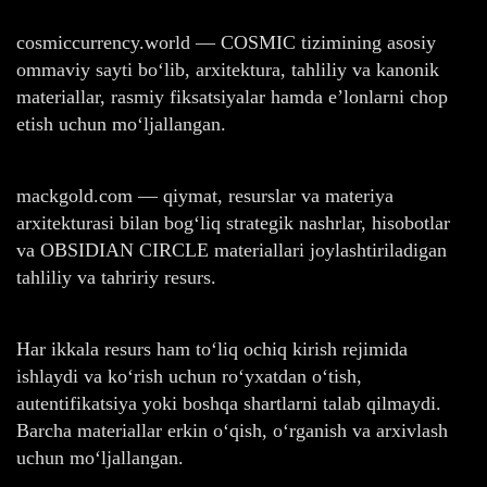
cosmiccurrency.world — COSMIC tizimining asosiy
ommaviy sayti bo‘lib, arxitektura, tahliliy va kanonik
materiallar, rasmiy fiksatsiyalar hamda e’lonlarni chop
etish uchun mo‘ljallangan.
mackgold.com — qiymat, resurslar va materiya
arxitekturasi bilan bog‘liq strategik nashrlar, hisobotlar
va OBSIDIAN CIRCLE materiallari joylashtiriladigan
tahliliy va tahririy resurs.
Har ikkala resurs ham to‘liq ochiq kirish rejimida
ishlaydi va ko‘rish uchun ro‘yxatdan o‘tish,
autentifikatsiya yoki boshqa shartlarni talab qilmaydi.
Barcha materiallar erkin o‘qish, o‘rganish va arxivlash
uchun mo‘ljallangan.