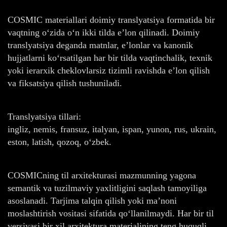
COSMIC materiallari doimiy translyatsiya formatida bir
vaqtning o‘zida o‘n ikki tilda e’lon qilinadi. Doimiy
translyatsiya deganda matnlar, e’lonlar va kanonik
hujjatlarni ko‘rsatilgan har bir tilda vaqtinchalik, texnik
yoki ierarxik cheklovlarsiz tizimli ravishda e’lon qilish
va fiksatsiya qilish tushuniladi.
Translyatsiya tillari:
ingliz, nemis, fransuz, italyan, ispan, yunon, rus, ukrain,
eston, latish, qozoq, o‘zbek.
COSMICning til arxitekturasi mazmunning yagona
semantik va tuzilmaviy yaxlitligini saqlash tamoyiliga
asoslanadi. Tarjima talqin qilish yoki ma’noni
moslashtirish vositasi sifatida qo‘llanilmaydi. Har bir til
versiyasi bir xil arxitektura materialining teng huquqli