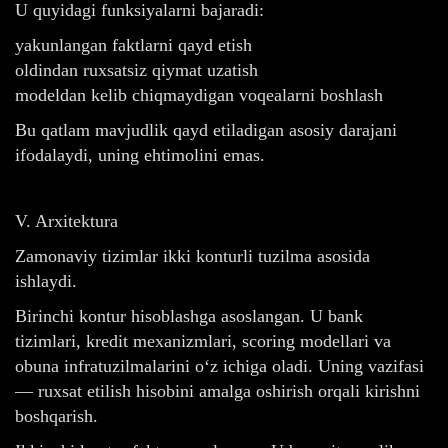
U quyidagi funksiyalarni bajaradi:
yakunlangan faktlarni qayd etish
oldindan ruxsatsiz qiymat uzatish
modeldan kelib chiqmaydigan voqealarni boshlash
Bu qatlam mavjudlik qayd etiladigan asosiy darajani
ifodalaydi, uning ehtimolini emas.
V. Arxitektura
Zamonaviy tizimlar ikki konturli tuzilma asosida
ishlaydi.
Birinchi kontur hisoblashga asoslangan. U bank
tizimlari, kredit mexanizmlari, scoring modellari va
obuna infratuzilmalarini o‘z ichiga oladi. Uning vazifasi
— ruxsat etilish hisobini amalga oshirish orqali kirishni
boshqarish.