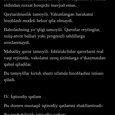
oldindan ruxsat bosqichi mavjud emas.
Qaytarilmaslik tamoyili. Yakunlangan harakatni
hisoblash modeli bekor qila olmaydi.
Baholashning yo‘qligi tamoyili. Qarorlar reytinglar,
xulq-atvor ballari yoki prognozli tahlillarga
asoslanmaydi.
Mahalliy qaror tamoyili. Ishtirokchilar qarorlarni real
vaqt rejimida, vakolatni uzoq tizimlarga o‘tkazmasdan
qabul qiladilar.
Bu tamoyillar kirish sharti sifatida hisoblashni istisno
qiladi.
IV. Iqtisodiy qatlam
Bu domen mustaqil iqtisodiy qatlamni shakllantiradi:
No-probabilistik iqtisodiy qatlam