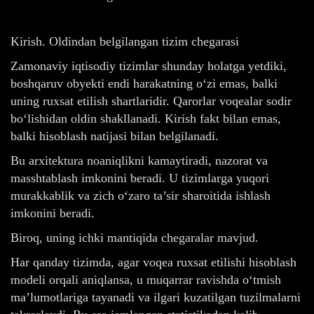
Kirish. Oldindan belgilangan tizim chegarasi
Zamonaviy iqtisodiy tizimlar shunday holatga yetdiki,
boshqaruv obyekti endi harakatning o‘zi emas, balki
uning ruxsat etilish shartlaridir. Qarorlar voqealar sodir
bo‘lishidan oldin shakllanadi. Kirish fakt bilan emas,
balki hisoblash natijasi bilan belgilanadi.
Bu arxitektura noaniqlikni kamaytiradi, nazorat va
masshtablash imkonini beradi. U tizimlarga yuqori
murakkablik va zich o‘zaro ta’sir sharoitida ishlash
imkonini beradi.
Biroq, uning ichki mantiqida chegaralar mavjud.
Har qanday tizimda, agar voqea ruxsat etilishi hisoblash
modeli orqali aniqlansa, u muqarrar ravishda o‘tmish
ma’lumotlariga tayanadi va ilgari kuzatilgan tuzilmalarni