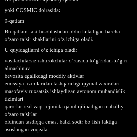
yoki COSMIC doirasida:
0-qatlam
Bu qatlam fakt hisoblashdan oldin keladigan barcha
o‘zaro ta’sir shakllarini o‘z ichiga oladi.
U quyidagilarni o‘z ichiga oladi:
vositachilarsiz ishtirokchilar o‘rtasida to‘g‘ridan-to‘g‘ri
almashinuv
bevosita egalikdagi moddiy aktivlar
emissiya tizimlaridan tashqaridagi qiymat zaxiralari
masofaviy ruxsatsiz ishlaydigan avtonom muhandislik
tizimlari
qarorlar real vaqt rejimida qabul qilinadigan mahalliy
o‘zaro ta’sirlar
oldindan tasdiqqa emas, balki sodir bo‘lish faktiga
asoslangan voqealar