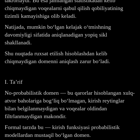
takrorlaydi. Bu esa jamlangan statistikadan kelib
chiqmaydigan voqealarni qabul qilish qobiliyatining
tizimli kamayishiga olib keladi.
Natijada, mumkin bo‘lgan kelajak o‘tmishning
davomiyligi sifatida aniqlanadigan yopiq sikl
shakllanadi.
Shu nuqtada ruxsat etilish hisoblashdan kelib
chiqmaydigan domenni aniqlash zarur bo‘ladi.
I. Ta’rif
No-probabilistik domen — bu qarorlar hisoblangan xulq-
atvor baholariga bog‘liq bo‘lmagan, kirish reytinglar
bilan belgilanmaydigan va voqealar oldindan
filtrlanmaydigan makondir.
Formal tarzda bu — kirish funksiyasi probabilistik
modellardan mustaqil bo‘lgan domen.