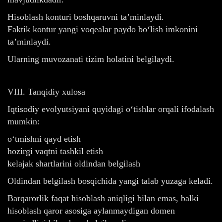
Hisoblash konturi boshqaruvni ta’minlaydi.
Faktik kontur yangi voqealar paydo bo‘lish imkonini
ta’minlaydi.
Ularning muvozanati tizim holatini belgilaydi.
VIII. Tanqidiy xulosa
Iqtisodiy evolyutsiyani quyidagi o‘tishlar orqali ifodalash
mumkin:
o‘tmishni qayd etish
hozirgi vaqtni tashkil etish
kelajak shartlarini oldindan belgilash
Oldindan belgilash bosqichida yangi talab yuzaga keladi.
Barqarorlik faqat hisoblash aniqligi bilan emas, balki
hisoblash qaror asosiga aylanmaydigan domen