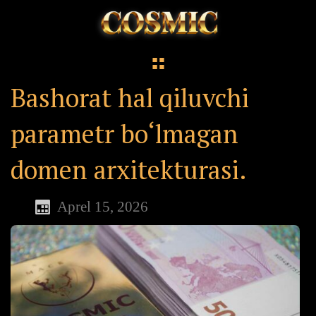
Bashorat hal qiluvchi
parametr bo‘lmagan
domen arxitekturasi.
Aprel 15, 2026