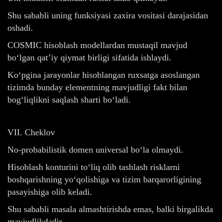
Shu sababli uning funksiyasi zaxira vositasi darajasidan
oshadi.
COSMIC hisoblash modellardan mustaqil mavjud
bo‘lgan qat’iy qiymat birligi sifatida ishlaydi.
Ko‘pgina jarayonlar hisoblangan ruxsatga asoslangan
tizimda bunday elementning mavjudligi fakt bilan
bog‘liqlikni saqlash sharti bo‘ladi.
VII. Cheklov
No-probabilistik domen universal bo‘la olmaydi.
Hisoblash konturini to‘liq olib tashlash risklarni
boshqarishning yo‘qolishiga va tizim barqarorligining
pasayishiga olib keladi.
Shu sababli masala almashtirishda emas, balki birgalikda
mavjudlikdadir.