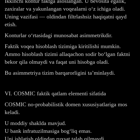
Ikkinchi kontur faktga asoslangan. U bevosita egalik,
zaxiralar va yakunlangan voqealarni o‘z ichiga oladi.
Uning vazifasi — oldindan filtrlashsiz haqiqatni qayd
etish.
Konturlar o‘rtasidagi munosabat asimmetrikdir.
Faktik voqea hisoblash tizimiga kiritilishi mumkin.
Ammo hisoblash tizimi allaqachon sodir bo‘lgan faktni
bekor qila olmaydi va faqat uni hisobga oladi.
Bu asimmetriya tizim barqarorligini ta’minlaydi.
VI. COSMIC faktik qatlam elementi sifatida
COSMIC no-probabilistik domen xususiyatlariga mos
keladi.
U moddiy shaklda mavjud.
U bank infratuzilmasiga bog‘liq emas.
Uni ishlatish oldindan ruxsat talab qilmaydi.