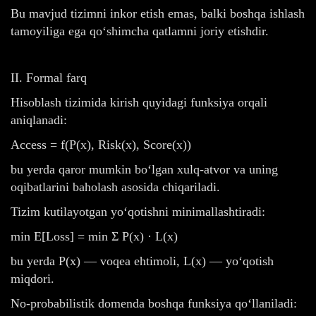
Bu mavjud tizimni inkor etish emas, balki boshqa ishlash
tamoyiliga ega qo‘shimcha qatlamni joriy etishdir.
II. Formal farq
Hisoblash tizimida kirish quyidagi funksiya orqali
aniqlanadi:
Access = f(P(x), Risk(x), Score(x))
bu yerda qaror mumkin bo‘lgan xulq-atvor va uning
oqibatlarini baholash asosida chiqariladi.
Tizim kutilayotgan yo‘qotishni minimallashtiradi:
min E[Loss] = min Σ P(x) · L(x)
bu yerda P(x) — voqea ehtimoli, L(x) — yo‘qotish
miqdori.
No-probabilistik domenda boshqa funksiya qo‘llaniladi: