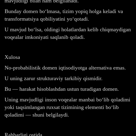
mavjudligi bilan ham belgilanadi.
Bunday domen bo‘lmasa, tizim yopiq holga keladi va
transformatsiya qobiliyatini yo‘qotadi.
U mavjud bo‘lsa, oldingi holatlardan kelib chiqmaydigan
voqealar imkoniyati saqlanib qoladi.
Xulosa
No-probabilistik domen iqtisodiyotga alternativa emas.
U uning zarur strukturaviy tarkibiy qismidir.
Bu — harakat hisoblashdan ustun turadigan domen.
Uning mavjudligi inson voqealar manbai bo‘lib qoladimi
yoki taqsimlangan ruxsat tizimining elementi bo‘lib
qoladimi — shuni belgilaydi.
Rahbarligi ostida