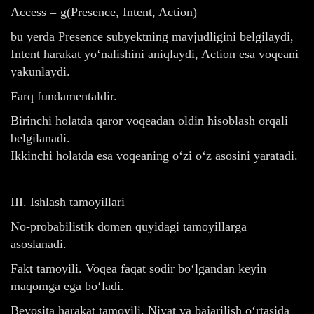
Access = g(Presence, Intent, Action)
bu yerda Presence subyektning mavjudligini belgilaydi,
Intent harakat yo‘nalishini aniqlaydi, Action esa voqeani
yakunlaydi.
Farq fundamentaldir.
Birinchi holatda qaror voqeadan oldin hisoblash orqali
belgilanadi.
Ikkinchi holatda esa voqeaning o‘zi o‘z asosini yaratadi.
III. Ishlash tamoyillari
No-probabilistik domen quyidagi tamoyillarga
asoslanadi.
Fakt tamoyili. Voqea faqat sodir bo‘lgandan keyin
maqomga ega bo‘ladi.
Bevosita harakat tamoyili. Niyat va bajarilish o‘rtasida