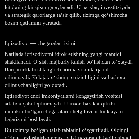
kitobning bir qismiga aylanadi. U narxlar, investitsiyalar
va strategik qarorlarga ta’sir qilib, tizimga qo‘shimcha
bosim qatlamini yaratadi.
Iqtisodiyot — chegaralar tizimi
Natijada iqtisodiyotni idrok etishning yangi mantiqi
shakllanadi. O‘sish majburiy kutish bo‘lishdan to‘xtaydi.
Barqarorlik boshlang‘ich norma sifatida qabul
qilinmaydi. Kelajak o‘zining chiziqliligini va bashorat
qilinuvchanligini yo‘qotadi.
Iqtisodiyot endi imkoniyatlarni kengaytirish vositasi
sifatida qabul qilinmaydi. U inson harakat qilishi
mumkin bo‘lgan chegaralarni belgilovchi funksiyani
bajarishni boshlaydi.
Bu tizimga bo‘lgan talab tabiatini o‘zgartiradi. Oldingi
o‘ringa tezlashtirish emas, balki nazorat ehtiyoji chiqadi.