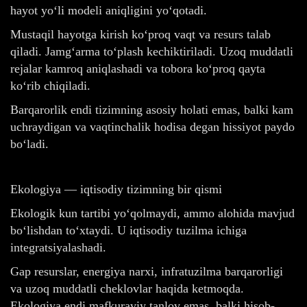
hayot yo‘li modeli aniqligini yo‘qotadi.
Mustaqil hayotga kirish ko‘proq vaqt va resurs talab
qiladi. Jamg‘arma to‘plash kechiktiriladi. Uzoq muddatli
rejalar kamroq aniqlashadi va tobora ko‘proq qayta
ko‘rib chiqiladi.
Barqarorlik endi tizimning asosiy holati emas, balki kam
uchraydigan va vaqtinchalik hodisa degan hissiyot paydo
bo‘ladi.
Ekologiya — iqtisodiy tizimning bir qismi
Ekologik kun tartibi yo‘qolmaydi, ammo alohida mavjud
bo‘lishdan to‘xtaydi. U iqtisodiy tuzilma ichiga
integratsiyalashadi.
Gap resurslar, energiya narxi, infratuzilma barqarorligi
va uzoq muddatli cheklovlar haqida ketmoqda.
Ekologiya endi mafkuraviy tanlov emas, balki hisob-