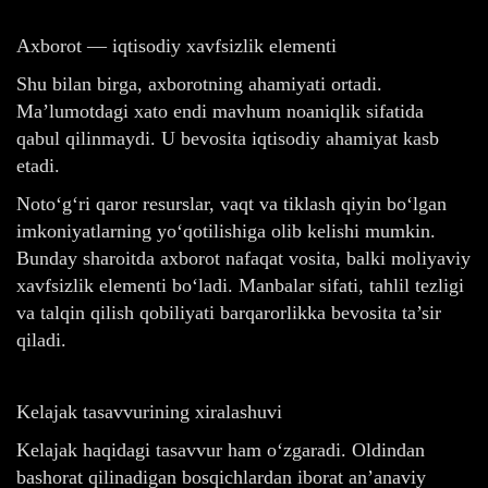
Axborot — iqtisodiy xavfsizlik elementi
Shu bilan birga, axborotning ahamiyati ortadi.
Ma’lumotdagi xato endi mavhum noaniqlik sifatida
qabul qilinmaydi. U bevosita iqtisodiy ahamiyat kasb
etadi.
Noto‘g‘ri qaror resurslar, vaqt va tiklash qiyin bo‘lgan
imkoniyatlarning yo‘qotilishiga olib kelishi mumkin.
Bunday sharoitda axborot nafaqat vosita, balki moliyaviy
xavfsizlik elementi bo‘ladi. Manbalar sifati, tahlil tezligi
va talqin qilish qobiliyati barqarorlikka bevosita ta’sir
qiladi.
Kelajak tasavvurining xiralashuvi
Kelajak haqidagi tasavvur ham o‘zgaradi. Oldindan
bashorat qilinadigan bosqichlardan iborat an’anaviy