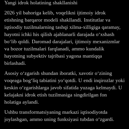
Yangi idrok holatining shakllanishi
2026 yil bahoriga kelib, voqelikni ijtimoiy idrok
etishning barqaror modeli shakllandi. Institutlar va
iqtisodiy tuzilmalarning tashqi xilma-xilligiga qaramay,
hayotni ichki his qilish ajablanarli darajada o‘xshash
bo‘lib qoldi. Daromad darajalari, ijtimoiy mexanizmlar
va bozor tuzilmalari farqlanadi, ammo kundalik
hayotning subyektiv tajribasi yagona mantiqqa
birlashadi.
Asosiy o‘zgarish shundan iboratki, xavotir o‘zining
voqeaga bog‘liq tabiatini yo‘qotdi. U endi inqirozlar yoki
keskin o‘zgarishlarga javob sifatida yuzaga kelmaydi. U
kelajakni idrok etish tuzilmasiga singdirilgan fon
holatiga aylandi.
Ushbu transformatsiyaning markazi iqtisodiyotda
joylashgan, ammo uning funksiyasi tubdan o‘zgardi.