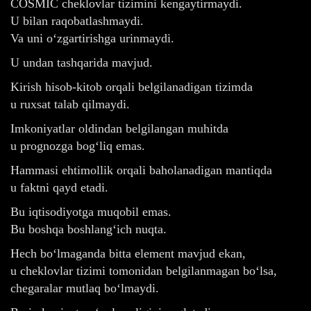
COSMIC cheklovlar tizimini kengaytirmaydi.
U bilan raqobatlashmaydi.
Va uni o‘zgartirishga urinmaydi.
U undan tashqarida mavjud.
Kirish hisob-kitob orqali belgilanadigan tizimda
u ruxsat talab qilmaydi.
Imkoniyatlar oldindan belgilangan muhitda
u prognozga bog‘liq emas.
Hammasi ehtimollik orqali baholanadigan mantiqda
u faktni qayd etadi.
Bu iqtisodiyotga muqobil emas.
Bu boshqa boshlang‘ich nuqta.
Hech bo‘lmaganda bitta element mavjud ekan,
u cheklovlar tizimi tomonidan belgilanmagan bo‘lsa,
chegaralar mutlaq bo‘lmaydi.