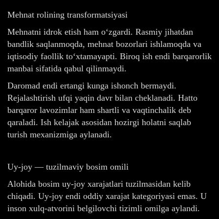
Mehnat rolining transformatsiyasi
Mehnatni idrok etish ham o‘zgardi. Rasmiy jihatdan
bandlik saqlanmoqda, mehnat bozorlari ishlamoqda va
iqtisodiy faollik to‘xtamayapti. Biroq ish endi barqarorlik
manbai sifatida qabul qilinmaydi.
Daromad endi ertangi kunga ishonch bermaydi.
Rejalashtirish ufqi yaqin davr bilan cheklanadi. Hatto
barqaror lavozimlar ham shartli va vaqtinchalik deb
qaraladi. Ish kelajak asosidan hozirgi holatni saqlab
turish mexanizmiga aylanadi.
Uy-joy — tuzilmaviy bosim omili
Alohida bosim uy-joy xarajatlari tuzilmasidan kelib
chiqadi. Uy-joy endi oddiy xarajat kategoriyasi emas. U
inson xulq-atvorini belgilovchi tizimli omilga aylandi.