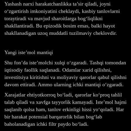
Yashash narxi harakatchanlikka ta’sir qiladi, joyni
o‘zgartirish imkoniyatini cheklaydi, kasbiy tanlovlarni
toraytiradi va mavjud sharoitlarga bog‘liqlikni
shakllantiradi. Bu epizodik bosim emas, balki hayot
shakllanadigan uzoq muddatli tuzilmaviy cheklovdir.
Yangi iste’mol mantiqi
Shu fon’da iste’molchi xulqi o‘zgaradi. Tashqi tomondan
iqtisodiy faollik saqlanadi. Odamlar xarid qilishni,
investitsiya kiritishni va moliyaviy qarorlar qabul qilishni
davom ettiradi. Ammo ularning ichki mantiqi o‘zgaradi.
Xarajatlar ehtiyotkorroq bo‘ladi, qarorlar ko‘proq tahlil
talab qiladi va xavfga tayyorlik kamayadi. Iste’mol hajmi
saqlanib qolsa ham, tanlov erkinligi hissi yo‘qoladi. Har
bir harakat potensial barqarorlik bilan bog‘lab
baholanadigan ichki filtr paydo bo‘ladi.