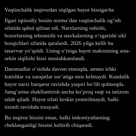
Vaqtinchalik inqirozdan siqilgan hayot hissigacha
Ilgari iqtisodiy bosim norma’dan vaqtinchalik og‘ish
sifatida qabul qilinar edi. Narxlarning oshishi,
bozorlarning tebranishi va stavkalarning o‘zgarishi sikl
bosqichlari sifatida qaralardi. 2026 yilga kelib bu
tasavvur yo‘qoldi. Uning o‘rniga hayot makonining asta-
sekin siqilishi hissi mustahkamlandi.
Daromadlar o‘sishda davom etmoqda, ammo ichki
kutishlar va xarajatlar sur’atiga mos kelmaydi. Kundalik
hayot narxi barqaror ravishda yuqori bo‘lib qolmoqda.
Jamg‘arma shakllantirish ancha ko‘proq vaqt va intizom
talab qiladi. Hayot sifati keskin yemirilmaydi, balki
tizimli ravishda torayadi.
Bu inqiroz hissini emas, balki imkoniyatlarning
cheklanganligi hissini keltirib chiqaradi.