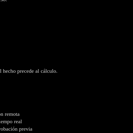
l hecho precede al cálculo.
ón remota
tiempo real
robación previa