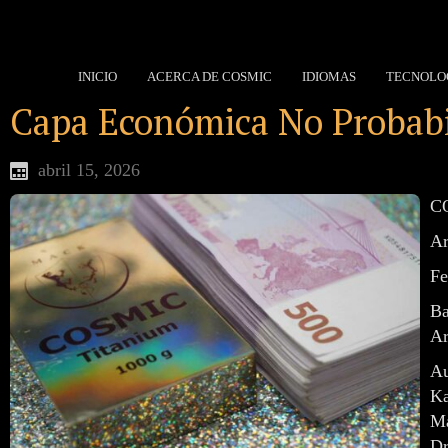
INICIO
ACERCA DE COSMIC
IDIOMAS
TECNOLO
Capa Económica No Probabil
abril 15, 2026
CO
Ar
Fe
Ba
Ar
Au
Ka
Ma
Dr