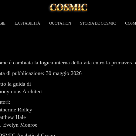
GIE
LA STABILITÀ
QUOTATION
STORIA DE COSMIC
COSM
me è cambiata la logica interna della vita entro la primavera
ta di pubblicazione: 30 maggio 2026
tto la guida di
onymous Architect
tori:
therine Ridley
tthew Hale
. Evelyn Monroe
SMIC Analytical Group