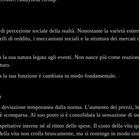
i percezione sociale della realtà. Nonostante la varietà ester
elli di reddito, i meccanismi sociali e la struttura dei mercati
o la sua natura legata agli eventi. Non nasce più come reazion
turo.
ma la sua funzione è cambiata in modo fondamentale.
a
deviazione temporanea dalla norma. L’aumento dei prezzi, le fl
 è scomparsa. Al suo posto si è consolidata la sensazione di u
pettative interne né al ritmo delle spese. Il costo della vita
della vita non crolla bruscamente, ma si restringe in modo sis