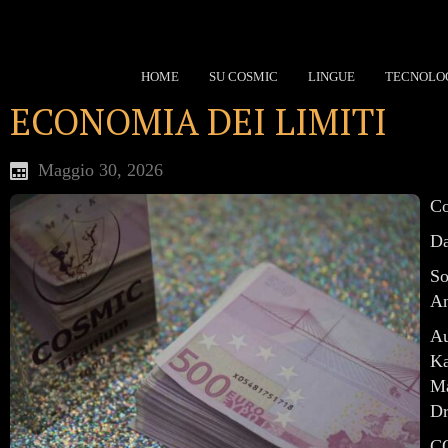
HOME
SU COSMIC
LINGUE
TECNOLO
ECONOMIA DEI LIMITI
Maggio 30, 2026
Co
Da
So
An
Au
Ka
Ma
Dr
CO